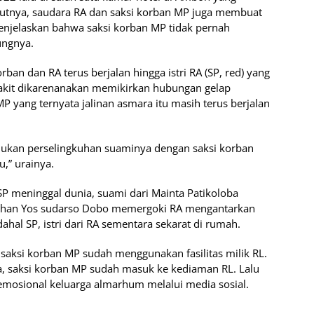
jutnya, saudara RA dan saksi korban MP juga membuat
njelaskan bahwa saksi korban MP tidak pernah
ungnya.
an dan RA terus berjalan hingga istri RA (SP, red) yang
kit dikarenanakan memikirkan hubungan gelap
P yang ternyata jalinan asmara itu masih terus berjalan
emukan perselingkuhan suaminya dengan saksi korban
,” urainya.
P meninggal dunia, suami dari Mainta Patikoloba
abuhan Yos sudarso Dobo memergoki RA mengantarkan
hal SP, istri dari RA sementara sekarat di rumah.
aksi korban MP sudah menggunakan fasilitas milik RL.
a, saksi korban MP sudah masuk ke kediaman RL. Lalu
osional keluarga almarhum melalui media sosial.