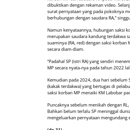
dibuktikan dengan rekaman video. Selan
surat pernyataan yang pada pokoknya me
berhubungan dengan saudara RA,” singg
Namun kenyataannya, hubungan saksi korb
merupakan saudara kandung terdakwa sa
suaminya (RA, red) dengan saksi korban M
secara diam-diam.
“Padahal SP (istri RA) yang sendiri men
MP secara nyata-nya pada tahun 2022 lalu
Kemudian pada 2024, dua hari sebelum S
(kakak terdakwa) yang bertugas di pel
saksi korban MP menaiki KM Labobar pada
Puncaknya sebelum menikah dengan RL, s
Bahkan belum terlalu SP meninggal duni
mengeluarkan pernyataan mengundang em
(dp-31)