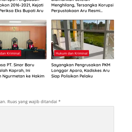
okon 2016-2021, Kejati
Menghilang, Tersangka Korupsi
Periksa Eks Bupati Aru
Perpustakaan Aru Resmi
Ditahan
dan Kriminal
Hukum dan Kriminal
asa PT. Sinar Baru
Sayangkan Pengrusakan PKM
lah Kaprah, Ini
Longgar Apara, Kadiskes Aru
n Ngurmetan ke Hakim
Siap Polisikan Pelaku
kan.
Ruas yang wajib ditandai
*