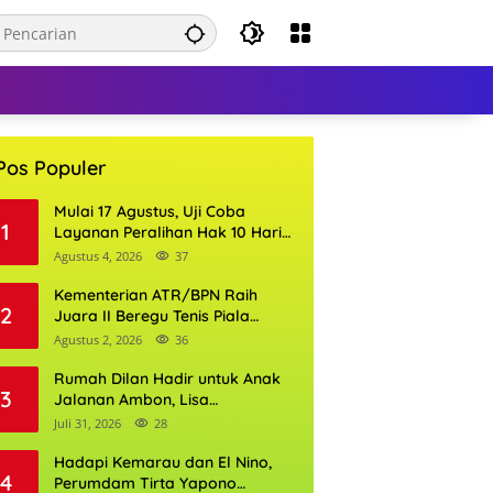
Pos Populer
Mulai 17 Agustus, Uji Coba
1
Layanan Peralihan Hak 10 Hari
di 15 Kantor Pertanahan
Agustus 4, 2026
37
Kementerian ATR/BPN Raih
2
Juara II Beregu Tenis Piala
Gubernur DKI Jakarta 2026
Agustus 2, 2026
36
Rumah Dilan Hadir untuk Anak
3
Jalanan Ambon, Lisa
Wattimena: Tak Ada Anak yang
Juli 31, 2026
28
Boleh Kehilangan Masa
Depannya
Hadapi Kemarau dan El Nino,
4
Perumdam Tirta Yapono