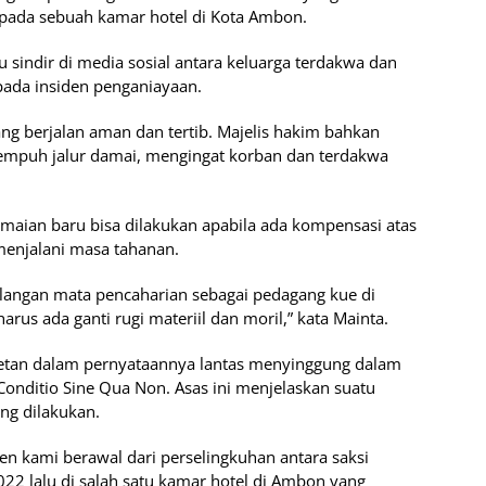
m) pada sebuah kamar hotel di Kota Ambon.
u sindir di media sosial antara keluarga terdakwa dan
pada insiden penganiayaan.
ang berjalan aman dan tertib. Majelis hakim bahkan
mpuh jalur damai, mengingat korban dan terdakwa
maian baru bisa dilakukan apabila ada kompensasi atas
menjalani masa tahanan.
hilangan mata pencaharian sebagai pedagang kue di
rus ada ganti rugi materiil dan moril,” kata Mainta.
an dalam pernyataannya lantas menyinggung dalam
onditio Sine Qua Non. Asas ini menjelaskan suatu
ng dilakukan.
ien kami berawal dari perselingkuhan antara saksi
22 lalu di salah satu kamar hotel di Ambon yang