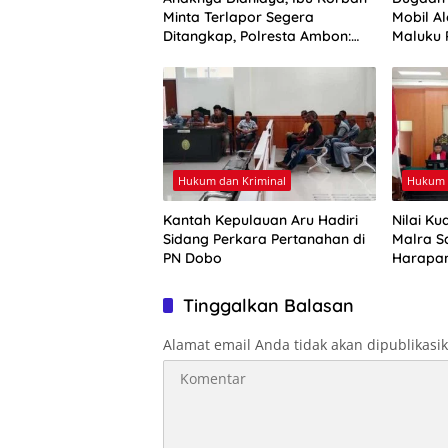
Minta Terlapor Segera
Mobil Al
Ditangkap, Polresta Ambon:
Maluku 
Masih Tahap Penyelidikan
Hukum dan Kriminal
Hukum 
Kantah Kepulauan Aru Hadiri
Nilai Ku
Sidang Perkara Pertanahan di
Malra Sa
PN Dobo
Harapa
Tinggalkan Balasan
Alamat email Anda tidak akan dipublikasi