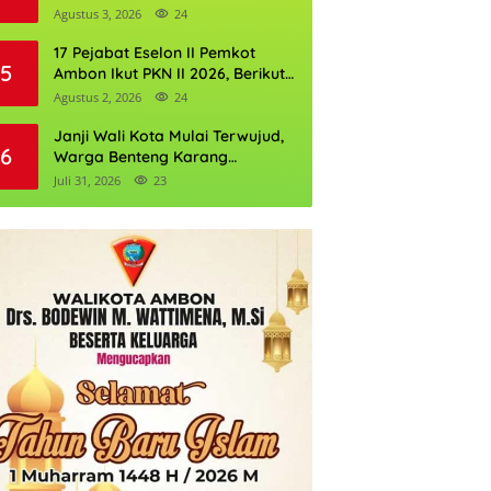
Perkuat Cadangan Air Ambon
Agustus 3, 2026
24
17 Pejabat Eselon II Pemkot
5
Ambon Ikut PKN II 2026, Berikut
Daftarnya
Agustus 2, 2026
24
Janji Wali Kota Mulai Terwujud,
6
Warga Benteng Karang
Ditargetkan Nikmati Air Bersih
Juli 31, 2026
23
Pekan Kedua Agustus