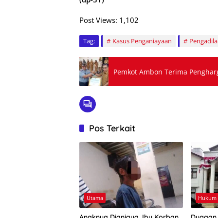
Post Views:
1,102
Tag:
Kasus Penganiayaan
Pengadila
Pemkot Ambon Terima Pengharg
Pos Terkait
Utama
Hukum 
Anaknya Dianiaya, Ibu Korban
Dugaan 