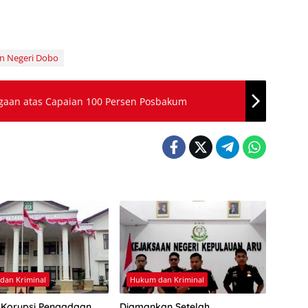
n Negeri Dobo
aan atas Capaian 100 Persen Posbakum
dan Kriminal
Hukum dan Kriminal
Korupsi Pengadaan
Diamankan Setelah