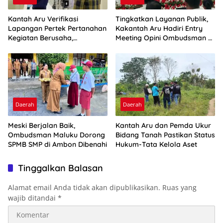
Kantah Aru Verifikasi
Tingkatkan Layanan Publik,
Lapangan Pertek Pertanahan
Kakantah Aru Hadiri Entry
Kegiatan Berusaha,
Meeting Opini Ombudsman RI
Optimalkan Ini
2026
Daerah
Daerah
Meski Berjalan Baik,
Kantah Aru dan Pemda Ukur
Ombudsman Maluku Dorong
Bidang Tanah Pastikan Status
SPMB SMP di Ambon Dibenahi
Hukum-Tata Kelola Aset
Tinggalkan Balasan
Alamat email Anda tidak akan dipublikasikan.
Ruas yang
wajib ditandai
*