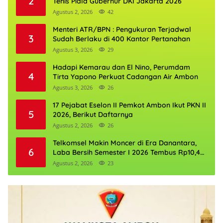
2
Tenis Piala Gubernur DKI Jakarta 2026
Agustus 2, 2026
42
Menteri ATR/BPN : Pengukuran Terjadwal
3
Sudah Berlaku di 400 Kantor Pertanahan
Agustus 3, 2026
29
Hadapi Kemarau dan El Nino, Perumdam
4
Tirta Yapono Perkuat Cadangan Air Ambon
Agustus 3, 2026
26
17 Pejabat Eselon II Pemkot Ambon Ikut PKN II
5
2026, Berikut Daftarnya
Agustus 2, 2026
26
Telkomsel Makin Moncer di Era Danantara,
6
Laba Bersih Semester I 2026 Tembus Rp10,4
Triliun
Agustus 2, 2026
23