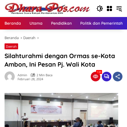
Langsung
ke
konten
Beranda
Utama
Pendidikan
Politik dan Pemerintaha
Beranda
Daerah
Daerah
Silahturahmi dengan Ormas se-Kota
Ambon, Ini Pesan Pj. Wali Kota
139
Admin
2 Min Baca
Februari 28, 2024