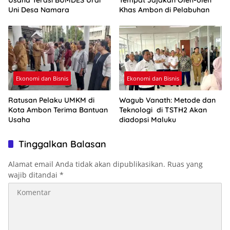
Usaha Terasi BUMDES Urai
Tempat Jajakan Oleh-oleh
Uni Desa Namara
Khas Ambon di Pelabuhan
Ekonomi dan Bisnis
Ekonomi dan Bisnis
Ratusan Pelaku UMKM di
Wagub Vanath: Metode dan
Kota Ambon Terima Bantuan
Teknologi di TSTH2 Akan
Usaha
diadopsi Maluku
Tinggalkan Balasan
Alamat email Anda tidak akan dipublikasikan.
Ruas yang
wajib ditandai
*