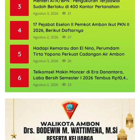
Menteri ATR/BPN : Pengukuran Terjadwal
3
Sudah Berlaku di 400 Kantor Pertanahan
Agustus 3, 2026
31
17 Pejabat Eselon II Pemkot Ambon Ikut PKN II
4
2026, Berikut Daftarnya
Agustus 2, 2026
27
Hadapi Kemarau dan El Nino, Perumdam
5
Tirta Yapono Perkuat Cadangan Air Ambon
Agustus 3, 2026
26
Telkomsel Makin Moncer di Era Danantara,
6
Laba Bersih Semester I 2026 Tembus Rp10,4
Triliun
Agustus 2, 2026
23