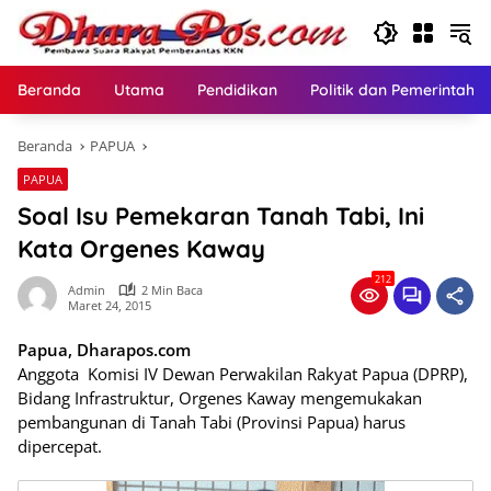
Langsung
ke
konten
Beranda
Utama
Pendidikan
Politik dan Pemerintaha
Beranda
PAPUA
PAPUA
Soal Isu Pemekaran Tanah Tabi, Ini
Kata Orgenes Kaway
212
Admin
2 Min Baca
Maret 24, 2015
Papua, Dharapos.com
Anggota Komisi IV Dewan Perwakilan Rakyat Papua (DPRP),
Bidang Infrastruktur, Orgenes Kaway mengemukakan
pembangunan di Tanah Tabi (Provinsi Papua) harus
dipercepat.