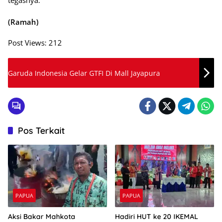
tegasnya.
(Ramah)
Post Views:
212
Garuda Indonesia Gelar GTFI Di Mall Jayapura
Pos Terkait
PAPUA
PAPUA
Aksi Bakar Mahkota
Hadiri HUT ke 20 IKEMAL