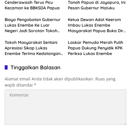
Cenderawasih Terus Picu
Tanah Papua di Jayapura, Ini
Kecaman ke BBKSDA Papua
Pesan Gubernur Maluku
Biaya Pengobatan Gubernur
Ketua Dewan Adat Keerom
Lukas Enembe Ke Luar
Imbau Lukas Enembe
Negeri Jadi Sorotan Tokoh
Masyarakat Papua Buka Diri
Masyarakat Papua
Pasca Kedatangan KPK
Tokoh Masyarakat Sentani
Laskar Pemuda Merah Putih
Apresiasi Sikap Lukas
Papua Dukung Penyidik KPK
Enembe Terima Kedatangan
Periksa Lukas Enembe
KPK
Tinggalkan Balasan
Alamat email Anda tidak akan dipublikasikan.
Ruas yang
wajib ditandai
*