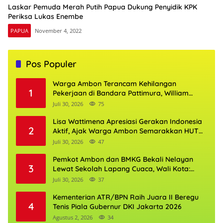
Laskar Pemuda Merah Putih Papua Dukung Penyidik KPK
Periksa Lukas Enembe
PAPUA
November 4, 2022
Pos Populer
Warga Ambon Terancam Kehilangan
1
Pekerjaan di Bandara Pattimura, William
Mairuhu Desak Maskapai Utamakan Tenaga
Juli 30, 2026
75
Kerja Lokal
Lisa Wattimena Apresiasi Gerakan Indonesia
2
Aktif, Ajak Warga Ambon Semarakkan HUT
RI dan HUT Provinsi Maluku
Juli 30, 2026
47
Pemkot Ambon dan BMKG Bekali Nelayan
3
Lewat Sekolah Lapang Cuaca, Wali Kota:
Keselamatan Harus Jadi Prioritas
Juli 30, 2026
37
Kementerian ATR/BPN Raih Juara II Beregu
4
Tenis Piala Gubernur DKI Jakarta 2026
Agustus 2, 2026
34