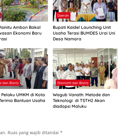
Daerah
Wainitu Ambon Bakal
Bupati Kaidel Launching Unit
wasan Ekonomi Baru
Usaha Terasi BUMDES Urai Uni
rasi
Desa Namara
 dan Bisnis
Ekonomi dan Bisnis
 Pelaku UMKM di Kota
Wagub Vanath: Metode dan
erima Bantuan Usaha
Teknologi di TSTH2 Akan
diadopsi Maluku
kan.
Ruas yang wajib ditandai
*