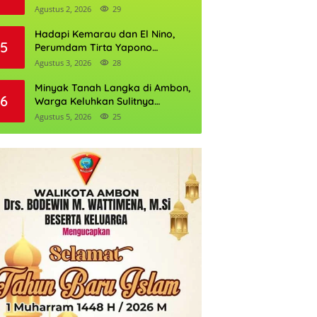
Daftarnya
Agustus 2, 2026
29
Hadapi Kemarau dan El Nino,
5
Perumdam Tirta Yapono
Perkuat Cadangan Air Ambon
Agustus 3, 2026
28
Minyak Tanah Langka di Ambon,
6
Warga Keluhkan Sulitnya
Mendapatkan Mitan
Agustus 5, 2026
25