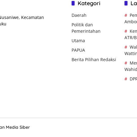
Kategori
La
Daerah
Pem
 Nusaniwe, Kecamatan
Ambo
uku
Politik dan
Pemerintahan
Kem
ATR/
Utama
Wal
PAPUA
Watti
Berita Pilihan Redaksi
Men
Wahi
DP
n Media Siber