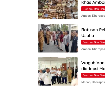
Khas Ambon
Ekonomi Dan Bisn
Ambon, Dharapos
Ratusan Pe
Usaha
Ekonomi Dan Bisn
Ambon, Dharapos
Wagub Vana
diadopsi M
Ekonomi Dan Bisn
Medan, Dharapos