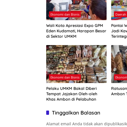
Ekonomi dan Bisnis
Daerah
Wali Kota Apresiasi Expo GPM
Pantai 
Eden Kudamati, Harapan Besar
Jadi Ka
di Sektor UMKM
Terinteg
Ekonomi dan Bisnis
Ekonomi
Pelaku UMKM Bakal Diberi
Ratusan
Tempat Jajakan Oleh-oleh
Ambon T
Khas Ambon di Pelabuhan
Tinggalkan Balasan
Alamat email Anda tidak akan dipublikasi