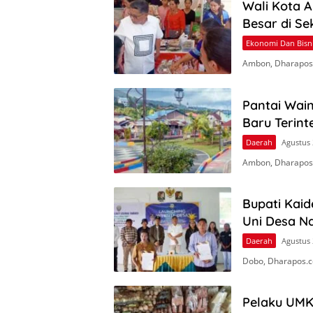
Wali Kota 
Besar di S
Ekonomi Dan Bisn
Ambon, Dharapos
Pantai Wai
Baru Terint
Daerah
Agustus 
Ambon, Dharapos
Bupati Kaid
Uni Desa 
Daerah
Agustus 
Dobo, Dharapos.c
Pelaku UMK