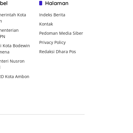
bel
Halaman
erintah Kota
Indeks Berita
n
Kontak
enterian
Pedoman Media Siber
BPN
Privacy Policy
i Kota Bodewin
Redaksi Dhara Pos
mena
teri Nusron
d
RD Kota Ambon