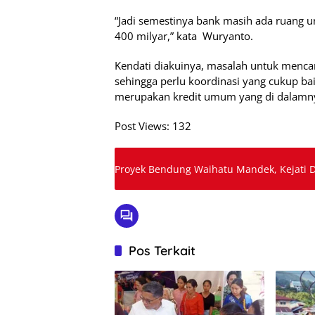
“Jadi semestinya bank masih ada ruang 
400 milyar,” kata Wuryanto.
Kendati diakuinya, masalah untuk mencar
sehingga perlu koordinasi yang cukup ba
merupakan kredit umum yang di dalamny
Post Views:
132
Proyek Bendung Waihatu Mandek, Kejati D
Pos Terkait