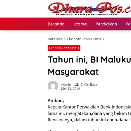
Langsung
ke
konten
Beranda
Utama
Pendidikan
Po
Beranda
Ekonomi dan Bisnis
Ekonomi dan Bisnis
Tahun ini, BI Malu
Masyarakat
Admin
2 Min Baca
Mei 12, 2014
Ambon,
Kepala Kantor Perwakilan Bank Indonesi
lama ini, mengatakan,dana yang belum ter
Rencananya, dalam tahun ini dana-dana t