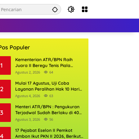
Pos Populer
Kementerian ATR/BPN Raih
1
Juara II Beregu Tenis Piala
Gubernur DKI Jakarta 2026
Agustus 2, 2026
64
Mulai 17 Agustus, Uji Coba
2
Layanan Peralihan Hak 10 Hari
di 15 Kantor Pertanahan
Agustus 4, 2026
63
Menteri ATR/BPN : Pengukuran
3
Terjadwal Sudah Berlaku di 400
Kantor Pertanahan
Agustus 3, 2026
56
17 Pejabat Eselon II Pemkot
4
Ambon Ikut PKN II 2026, Berikut