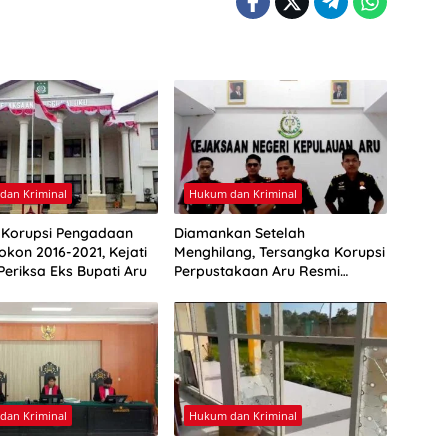
dan Kriminal
Hukum dan Kriminal
Korupsi Pengadaan
Diamankan Setelah
okon 2016-2021, Kejati
Menghilang, Tersangka Korupsi
Periksa Eks Bupati Aru
Perpustakaan Aru Resmi
Ditahan
dan Kriminal
Hukum dan Kriminal