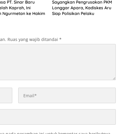
asa PT. Sinar Baru
Sayangkan Pengrusakan PKM
lah Kaprah, Ini
Longgar Apara, Kadiskes Aru
n Ngurmetan ke Hakim
Siap Polisikan Pelaku
kan.
Ruas yang wajib ditandai
*
ya pada peramban ini untuk komentar saya berikutnya.