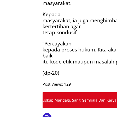
masyarakat.
Kepada
masyarakat, ia juga menghimb
kertertiban agar
tetap kondusif.
“Percayakan
kepada proses hukum. Kita akan
baik
itu kode etik maupun masalah 
(dp-20)
Post Views:
129
Uskup Mandagi, Sang Gembala Dan Karya 