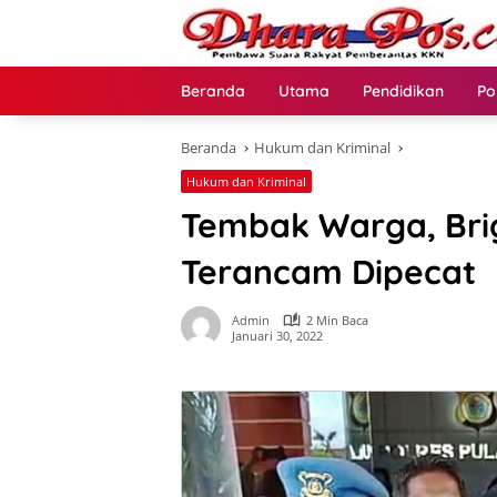
Langsung
ke
konten
Beranda
Utama
Pendidikan
Po
Beranda
Hukum dan Kriminal
Hukum dan Kriminal
Tembak Warga, Bri
Terancam Dipecat
Admin
2 Min Baca
Januari 30, 2022