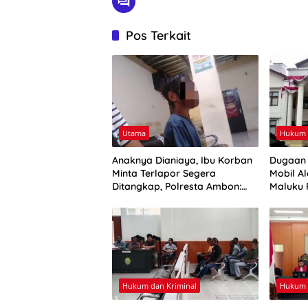
Pos Terkait
Utama
Hukum 
Anaknya Dianiaya, Ibu Korban
Dugaan 
Minta Terlapor Segera
Mobil Al
Ditangkap, Polresta Ambon:
Maluku 
Masih Tahap Penyelidikan
Hukum dan Kriminal
Hukum 