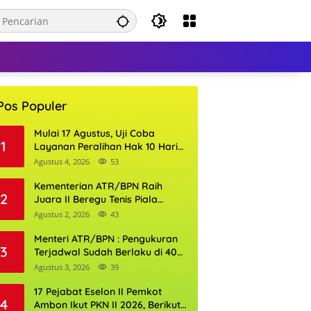
Pos Populer
Mulai 17 Agustus, Uji Coba
1
Layanan Peralihan Hak 10 Hari
di 15 Kantor Pertanahan
Agustus 4, 2026
53
Kementerian ATR/BPN Raih
2
Juara II Beregu Tenis Piala
Gubernur DKI Jakarta 2026
Agustus 2, 2026
43
Menteri ATR/BPN : Pengukuran
3
Terjadwal Sudah Berlaku di 400
Kantor Pertanahan
Agustus 3, 2026
39
17 Pejabat Eselon II Pemkot
4
Ambon Ikut PKN II 2026, Berikut