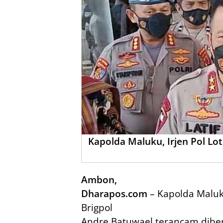
Kapolda Maluku, Irjen Pol Lo
Ambon,
Dharapos.com
– Kapolda Maluku
Brigpol
Andre Batuwael terancam dibe