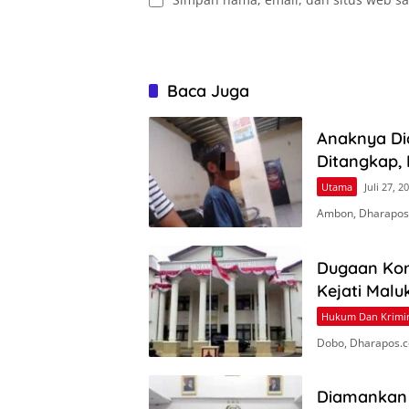
Baca Juga
Anaknya Dia
Ditangkap, 
Utama
Juli 27, 2
Ambon, Dharapos.
Dugaan Kor
Kejati Malu
Hukum Dan Krimi
Dobo, Dharapos.c
Diamankan 