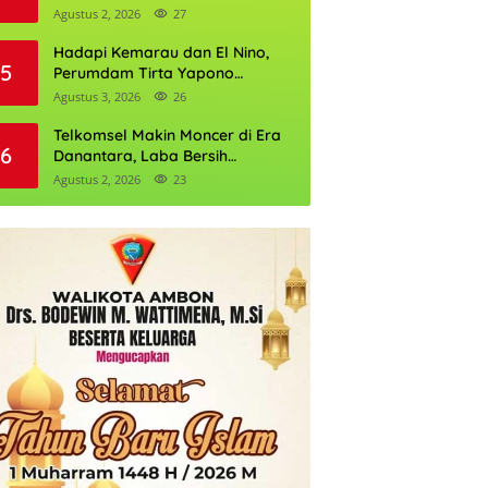
Daftarnya
Agustus 2, 2026
27
Hadapi Kemarau dan El Nino,
5
Perumdam Tirta Yapono
Perkuat Cadangan Air Ambon
Agustus 3, 2026
26
Telkomsel Makin Moncer di Era
6
Danantara, Laba Bersih
Semester I 2026 Tembus Rp10,4
Agustus 2, 2026
23
Triliun