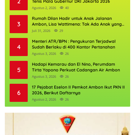
2
Tenis Piala Gubernur DKI Jakarta 2026
Agustus 2, 2026
40
Rumah Dilan Hadir untuk Anak Jalanan
3
Ambon, Lisa Wattimena: Tak Ada Anak yang
Boleh Kehilangan Masa Depannya
Juli 31, 2026
29
Menteri ATR/BPN : Pengukuran Terjadwal
4
Sudah Berlaku di 400 Kantor Pertanahan
Agustus 3, 2026
26
Hadapi Kemarau dan El Nino, Perumdam
5
Tirta Yapono Perkuat Cadangan Air Ambon
Agustus 3, 2026
26
17 Pejabat Eselon II Pemkot Ambon Ikut PKN II
6
2026, Berikut Daftarnya
Agustus 2, 2026
26