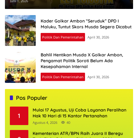
Ambon, Diberi Mandat Percepat
Juni 1, 2026
Musda
Kader Golkar Ambon “Seruduk” DPD I
Maluku, Tuntut Skors Musda Segera Dicabut
Politik Dan Pemerintahan
April 30, 2026
Bahlil Hentikan Musda X Golkar Ambon,
Pengamat Politik Soroti Belum Ada
Kesepahaman Internal
Politik Dan Pemerintahan
April 30, 2026
Pos Populer
Mulai 17 Agustus, Uji Coba Layanan Peralihan
1
Hak 10 Hari di 15 Kantor Pertanahan
Agustus 4, 2026
40
Kementerian ATR/BPN Raih Juara II Beregu