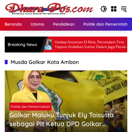
Langsung
ke
konten
Beranda
Utama
Pendidikan
Politik dan Pemerintaha
 Maluku
Hadapi Ancaman El Nino, Perumdam Tirta
Breaking News
Yapono Andalkan Sumur Dalam Jaga Pasokan
Air Ambon
Musda Golkar Kota Ambon
Politik dan Pemerintahan
Golkar Maluku Tunjuk Ely Toisutta
sebagai Plt Ketua DPD Golkar