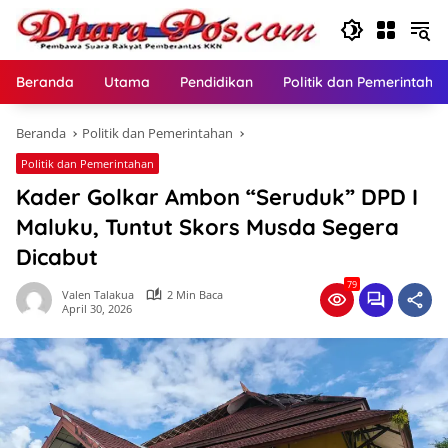
Langsung
ke
konten
Beranda
Utama
Pendidikan
Politik dan Pemerintaha
Beranda
Politik dan Pemerintahan
Politik dan Pemerintahan
Kader Golkar Ambon “Seruduk” DPD I
Maluku, Tuntut Skors Musda Segera
Dicabut
79
Valen Talakua
2 Min Baca
April 30, 2026