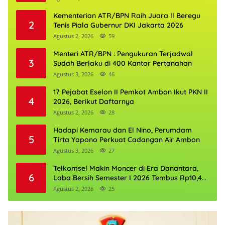
Kementerian ATR/BPN Raih Juara II Beregu
2
Tenis Piala Gubernur DKI Jakarta 2026
Agustus 2, 2026
59
Menteri ATR/BPN : Pengukuran Terjadwal
3
Sudah Berlaku di 400 Kantor Pertanahan
Agustus 3, 2026
46
17 Pejabat Eselon II Pemkot Ambon Ikut PKN II
4
2026, Berikut Daftarnya
Agustus 2, 2026
28
Hadapi Kemarau dan El Nino, Perumdam
5
Tirta Yapono Perkuat Cadangan Air Ambon
Agustus 3, 2026
27
Telkomsel Makin Moncer di Era Danantara,
6
Laba Bersih Semester I 2026 Tembus Rp10,4
Triliun
Agustus 2, 2026
25