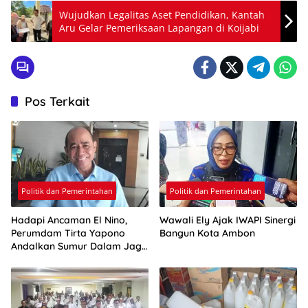
Wujudkan Legalitas Aset Pendidikan, Kantah
Aru Gelar Pemeriksaan Lapangan di Koijabi
Pos Terkait
Politik dan Pemerintahan
Politik dan Pemerintahan
Hadapi Ancaman El Nino,
Wawali Ely Ajak IWAPI Sinergi
Perumdam Tirta Yapono
Bangun Kota Ambon
Andalkan Sumur Dalam Jaga
Pasokan Air Ambon