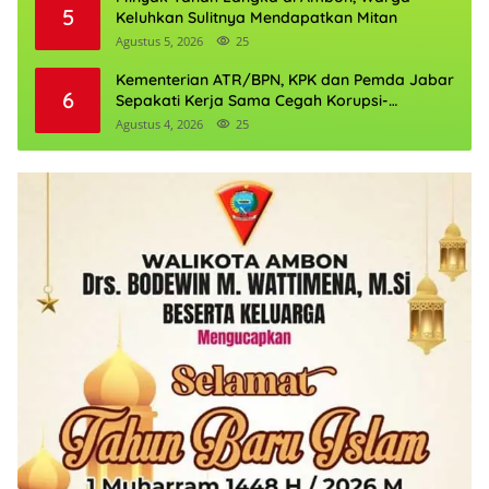
5
Keluhkan Sulitnya Mendapatkan Mitan
Agustus 5, 2026
25
Kementerian ATR/BPN, KPK dan Pemda Jabar
6
Sepakati Kerja Sama Cegah Korupsi-
Penguatan Ekonomi
Agustus 4, 2026
25