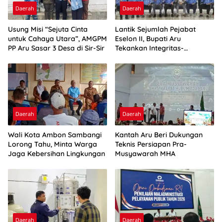
Daerah
Daerah
Usung Misi “Sejuta Cinta
Lantik Sejumlah Pejabat
untuk Cahaya Utara”, AMGPM
Eselon II, Bupati Aru
PP Aru Sasar 3 Desa di Sir-Sir
Tekankan Integritas-
Percepatan Kinerja
Daerah
Daerah
Wali Kota Ambon Sambangi
Kantah Aru Beri Dukungan
Lorong Tahu, Minta Warga
Teknis Persiapan Pra-
Jaga Kebersihan Lingkungan
Musyawarah MHA
Daerah
Daerah