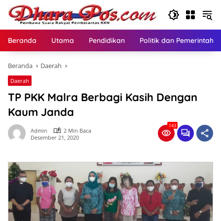
Langsung
ke
konten
Beranda
Utama
Pendidikan
Politik dan Pemerintaha
Beranda
Daerah
Daerah
TP PKK Malra Berbagi Kasih Dengan
Kaum Janda
143
Admin
2 Min Baca
Desember 21, 2020