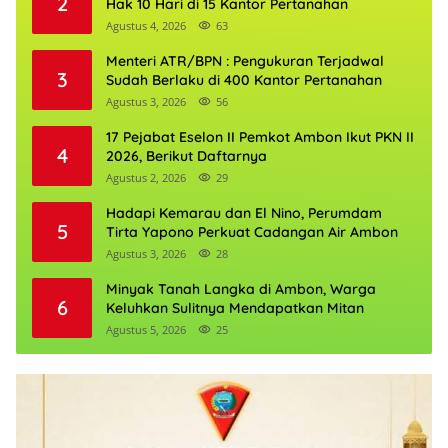
2
Hak 10 Hari di 15 Kantor Pertanahan
Agustus 4, 2026
63
Menteri ATR/BPN : Pengukuran Terjadwal
3
Sudah Berlaku di 400 Kantor Pertanahan
Agustus 3, 2026
56
17 Pejabat Eselon II Pemkot Ambon Ikut PKN II
4
2026, Berikut Daftarnya
Agustus 2, 2026
29
Hadapi Kemarau dan El Nino, Perumdam
5
Tirta Yapono Perkuat Cadangan Air Ambon
Agustus 3, 2026
28
Minyak Tanah Langka di Ambon, Warga
6
Keluhkan Sulitnya Mendapatkan Mitan
Agustus 5, 2026
25