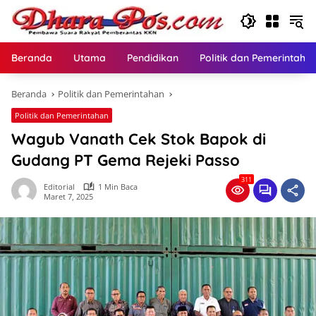
Langsung
ke
konten
Beranda
Utama
Pendidikan
Politik dan Pemerintaha
Beranda
Politik dan Pemerintahan
Politik dan Pemerintahan
Wagub Vanath Cek Stok Bapok di
Gudang PT Gema Rejeki Passo
311
Editorial
1 Min Baca
Maret 7, 2025