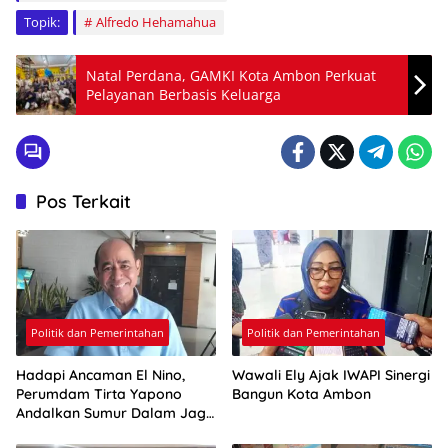
Topik:
Alfredo Hehamahua
Natal Perdana, GAMKI Kota Ambon Perkuat
Pelayanan Berbasis Keluarga
Pos Terkait
Politik dan Pemerintahan
Politik dan Pemerintahan
Hadapi Ancaman El Nino,
Wawali Ely Ajak IWAPI Sinergi
Perumdam Tirta Yapono
Bangun Kota Ambon
Andalkan Sumur Dalam Jaga
Pasokan Air Ambon