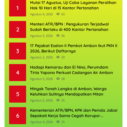
Mulai 17 Agustus, Uji Coba Layanan Peralihan
1
Hak 10 Hari di 15 Kantor Pertanahan
Agustus 4, 2026
63
Menteri ATR/BPN : Pengukuran Terjadwal
2
Sudah Berlaku di 400 Kantor Pertanahan
Agustus 3, 2026
56
17 Pejabat Eselon II Pemkot Ambon Ikut PKN II
3
2026, Berikut Daftarnya
Agustus 2, 2026
29
Hadapi Kemarau dan El Nino, Perumdam
4
Tirta Yapono Perkuat Cadangan Air Ambon
Agustus 3, 2026
28
Minyak Tanah Langka di Ambon, Warga
5
Keluhkan Sulitnya Mendapatkan Mitan
Agustus 5, 2026
25
Kementerian ATR/BPN, KPK dan Pemda Jabar
6
Sepakati Kerja Sama Cegah Korupsi-
Penguatan Ekonomi
Agustus 4, 2026
25