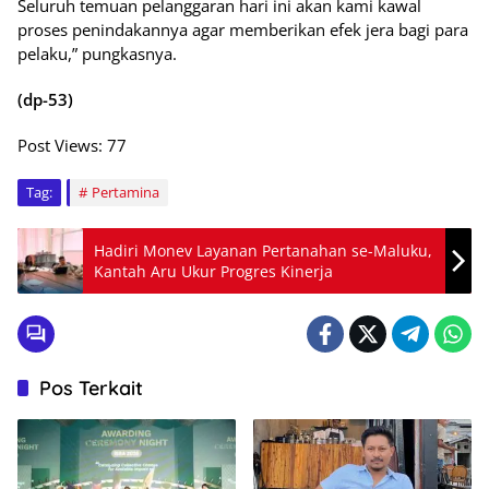
Seluruh temuan pelanggaran hari ini akan kami kawal
proses penindakannya agar memberikan efek jera bagi para
pelaku,” pungkasnya.
(dp-53)
Post Views:
77
Tag:
Pertamina
Hadiri Monev Layanan Pertanahan se-Maluku,
Kantah Aru Ukur Progres Kinerja
Pos Terkait