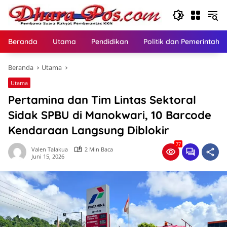
Langsung
ke
konten
Beranda
Utama
Pendidikan
Politik dan Pemerintaha
Beranda
Utama
Utama
Pertamina dan Tim Lintas Sektoral
Sidak SPBU di Manokwari, 10 Barcode
Kendaraan Langsung Diblokir
77
Valen Talakua
2 Min Baca
Juni 15, 2026