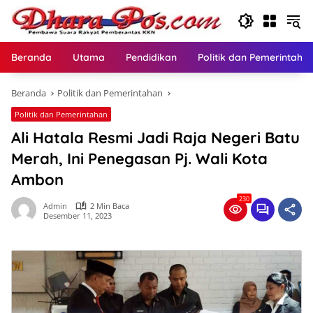
Langsung
ke
konten
Beranda
Utama
Pendidikan
Politik dan Pemerintaha
Beranda
Politik dan Pemerintahan
Politik dan Pemerintahan
Ali Hatala Resmi Jadi Raja Negeri Batu
Merah, Ini Penegasan Pj. Wali Kota
Ambon
230
Admin
2 Min Baca
Desember 11, 2023