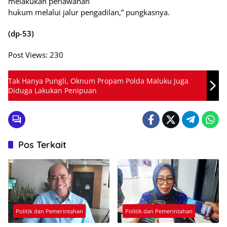
melakukan perlawanan
hukum melalui jalur pengadilan,” pungkasnya.
(dp-53)
Post Views:
230
Tak Hanya Pungli, Oknum Propam Polda Maluku Juga
Diduga Lakukan Penipuan
Pos Terkait
Politik dan Pemerintahan
Politik dan Pemerintahan