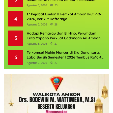
Agustus 3, 2026
53
17 Pejabat Eselon II Pemkot Ambon Ikut PKN II
4
2026, Berikut Daftarnya
Agustus 2, 2026
28
Hadapi Kemarau dan El Nino, Perumdam
5
Tirta Yapono Perkuat Cadangan Air Ambon
Agustus 3, 2026
27
Telkomsel Makin Moncer di Era Danantara,
6
Laba Bersih Semester I 2026 Tembus Rp10,4
Triliun
Agustus 2, 2026
27