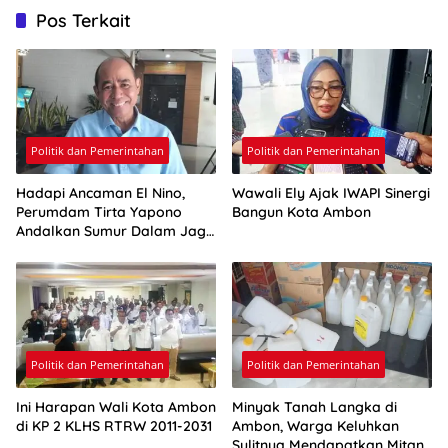
Pos Terkait
Politik dan Pemerintahan
Politik dan Pemerintahan
Hadapi Ancaman El Nino,
Wawali Ely Ajak IWAPI Sinergi
Perumdam Tirta Yapono
Bangun Kota Ambon
Andalkan Sumur Dalam Jaga
Pasokan Air Ambon
Politik dan Pemerintahan
Politik dan Pemerintahan
Ini Harapan Wali Kota Ambon
Minyak Tanah Langka di
di KP 2 KLHS RTRW 2011-2031
Ambon, Warga Keluhkan
Sulitnya Mendapatkan Mitan