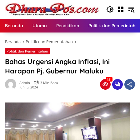
Langsung
ke
konten
Beranda
Utama
Pendidikan
Politik dan Pemerintaha
Beranda
Politik dan Pemerintahan
Politik dan Pemerintahan
Bahas Urgensi Angka Inflasi, Ini
Harapan Pj. Gubernur Maluku
151
Admin
3 Min Baca
Juni 5, 2024