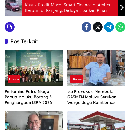
Kasus Kredit Macet Smart Finance di Ambon
Berbuntut Panjang, Diduga Libatkan Pihak
Pos Terkait
Utama
Utama
Pertamina Patra Niaga
Isu Provokasi Merebak,
Papua Maluku Borong 5
GASMEN Maluku Serukan
Penghargaan ISRA 2026
Warga Jaga Kamtibmas