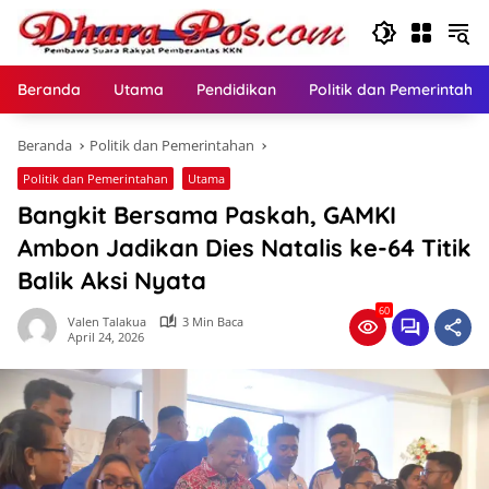
Langsung
ke
konten
Beranda
Utama
Pendidikan
Politik dan Pemerintaha
Beranda
Politik dan Pemerintahan
Politik dan Pemerintahan
Utama
Bangkit Bersama Paskah, GAMKI
Ambon Jadikan Dies Natalis ke-64 Titik
Balik Aksi Nyata
60
Valen Talakua
3 Min Baca
April 24, 2026