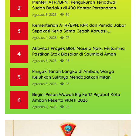
Menteri ATR/BPN : Pengukuran Terjadwal
2
Sudah Berlaku di 400 Kantor Pertanahan
Agustus 3, 2026
59
Kementerian ATR/BPN, KPK dan Pemda Jabar
3
Sepakati Kerja Sama Cegah Korupsi-
Penguatan Ekonomi
Agustus 4, 2026
27
Aktivitas Proyek Blok Masela Naik, Pertamina
4
Pastikan Stok Biosolar di Saumlaki Aman
Agustus 6, 2026
25
Minyak Tanah Langka di Ambon, Warga
5
Keluhkan Sulitnya Mendapatkan Mitan
Agustus 5, 2026
25
Begini Pesan Wawali Ely ke 17 Pejabat Kota
6
Ambon Peserta PKN II 2026
Agustus 4, 2026
25