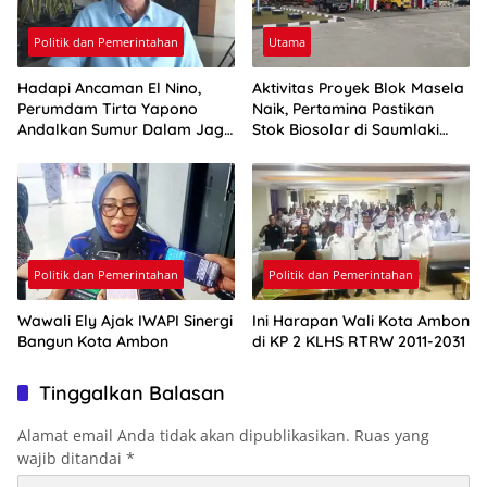
Politik dan Pemerintahan
Utama
Hadapi Ancaman El Nino,
Aktivitas Proyek Blok Masela
Perumdam Tirta Yapono
Naik, Pertamina Pastikan
Andalkan Sumur Dalam Jaga
Stok Biosolar di Saumlaki
Pasokan Air Ambon
Aman
Politik dan Pemerintahan
Politik dan Pemerintahan
Wawali Ely Ajak IWAPI Sinergi
Ini Harapan Wali Kota Ambon
Bangun Kota Ambon
di KP 2 KLHS RTRW 2011-2031
Tinggalkan Balasan
Alamat email Anda tidak akan dipublikasikan.
Ruas yang
wajib ditandai
*