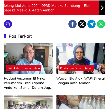
Jelang Idul Adha 2024, DPRD Maluku Sumbang 1 Ekor
Sapi ke Masjid Al-Fatah Ambon
Pos Terkait
Politik dan Pemerintahan
Politik dan Pemerintahan
Hadapi Ancaman El Nino,
Wawali Ely Ajak IWAPI Sinergi
Perumdam Tirta Yapono
Bangun Kota Ambon
Andalkan Sumur Dalam Jaga
Pasokan Air Ambon