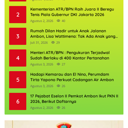
Kementerian ATR/BPN Raih Juara II Beregu
2
Tenis Piala Gubernur DKI Jakarta 2026
Agustus 2, 2026
40
Rumah Dilan Hadir untuk Anak Jalanan
3
Ambon, Lisa Wattimena: Tak Ada Anak yang
Boleh Kehilangan Masa Depannya
Juli 31, 2026
29
Menteri ATR/BPN : Pengukuran Terjadwal
4
Sudah Berlaku di 400 Kantor Pertanahan
Agustus 3, 2026
27
Hadapi Kemarau dan El Nino, Perumdam
5
Tirta Yapono Perkuat Cadangan Air Ambon
Agustus 3, 2026
26
17 Pejabat Eselon II Pemkot Ambon Ikut PKN II
6
2026, Berikut Daftarnya
Agustus 2, 2026
26