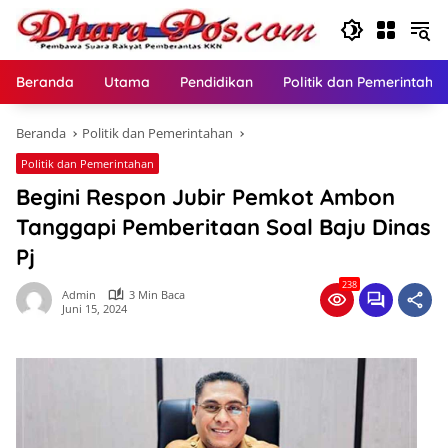
Langsung
ke
konten
Beranda
Utama
Pendidikan
Politik dan Pemerintaha
Beranda
Politik dan Pemerintahan
Politik dan Pemerintahan
Begini Respon Jubir Pemkot Ambon
Tanggapi Pemberitaan Soal Baju Dinas
Pj
238
Admin
3 Min Baca
Juni 15, 2024