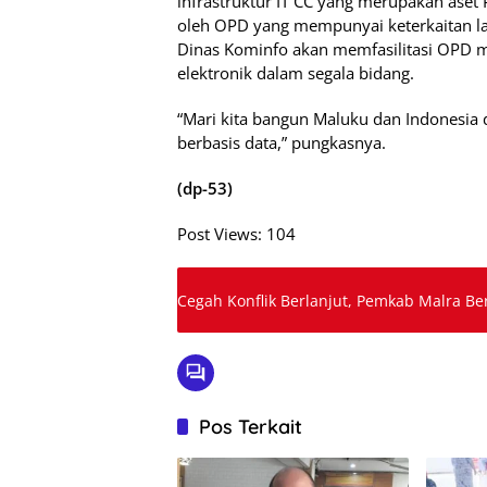
infrastruktur IT CC yang merupakan aset
oleh OPD yang mempunyai keterkaitan l
Dinas Kominfo akan memfasilitasi OPD m
elektronik dalam segala bidang.
“Mari kita bangun Maluku dan Indonesia 
berbasis data,” pungkasnya.
(dp-53)
Post Views:
104
Cegah Konflik Berlanjut, Pemkab Malra B
Pos Terkait