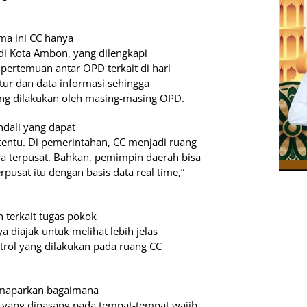
ma ini CC hanya
y di Kota Ambon, yang dilengkapi
pertemuan antar OPD terkait di hari
tur dan data informasi sehingga
g dilakukan oleh masing-masing OPD.
ndali yang dapat
tentu. Di pemerintahan, CC menjadi ruang
ra terpusat. Bahkan, pemimpin daerah bisa
pusat itu dengan basis data real time,”
 terkait tugas pokok
a diajak untuk melihat lebih jelas
trol yang dilakukan pada ruang CC
emaparkan bagaimana
 yang dipasang pada tempat-tempat wajib