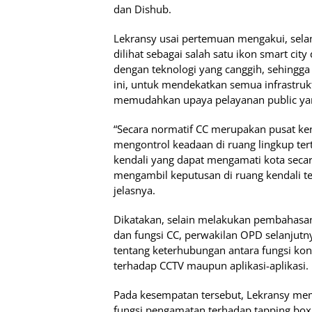
dan Dishub.
Lekransy usai pertemuan mengakui, sela
dilihat sebagai salah satu ikon smart cit
dengan teknologi yang canggih, sehingga 
ini, untuk mendekatkan semua infrastruk
memudahkan upaya pelayanan public yan
“Secara normatif CC merupakan pusat ke
mengontrol keadaan di ruang lingkup ter
kendali yang dapat mengamati kota seca
mengambil keputusan di ruang kendali ter
jelasnya.
Dikatakan, selain melakukan pembahasan
dan fungsi CC, perwakilan OPD selanjutny
tentang keterhubungan antara fungsi kon
terhadap CCTV maupun aplikasi-aplikasi.
Pada kesempatan tersebut, Lekransy m
fungsi pengamatan terhadap tapping box