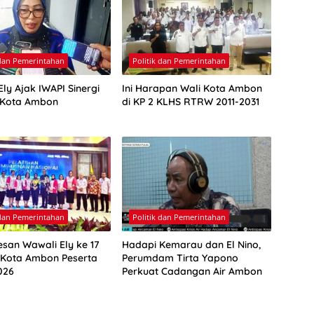
 dan Pemerintahan
Politik dan Pemerintahan
ly Ajak IWAPI Sinergi
Ini Harapan Wali Kota Ambon
 Kota Ambon
di KP 2 KLHS RTRW 2011-2031
 dan Pemerintahan
Politik dan Pemerintahan
esan Wawali Ely ke 17
Hadapi Kemarau dan El Nino,
 Kota Ambon Peserta
Perumdam Tirta Yapono
026
Perkuat Cadangan Air Ambon