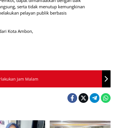
 Pemkot, dapat dimanfaatkan dengan baik
angsung, serta tidak menutup kemungkinan
elakukan pelayan publik berbasis
dari Kota Ambon,
erlakukan Jam Malam