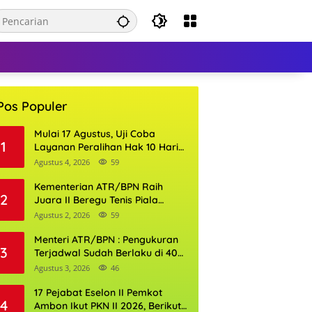
Pos Populer
Mulai 17 Agustus, Uji Coba
1
Layanan Peralihan Hak 10 Hari
di 15 Kantor Pertanahan
Agustus 4, 2026
59
Kementerian ATR/BPN Raih
2
Juara II Beregu Tenis Piala
Gubernur DKI Jakarta 2026
Agustus 2, 2026
59
Menteri ATR/BPN : Pengukuran
3
Terjadwal Sudah Berlaku di 400
Kantor Pertanahan
Agustus 3, 2026
46
17 Pejabat Eselon II Pemkot
4
Ambon Ikut PKN II 2026, Berikut