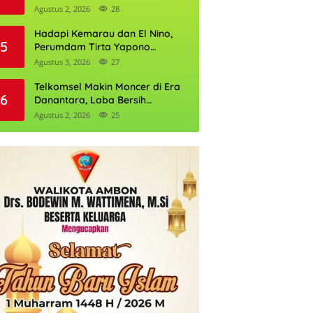
Daftarnya
Agustus 2, 2026
28
Hadapi Kemarau dan El Nino,
5
Perumdam Tirta Yapono
Perkuat Cadangan Air Ambon
Agustus 3, 2026
27
Telkomsel Makin Moncer di Era
6
Danantara, Laba Bersih
Semester I 2026 Tembus Rp10,4
Agustus 2, 2026
25
Triliun