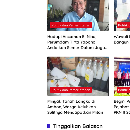
Politik dan Pemerintahan
Politik
Hadapi Ancaman El Nino,
Wawali E
Perumdam Tirta Yapono
Bangun
Andalkan Sumur Dalam Jaga
Pasokan Air Ambon
Politik dan Pemerintahan
Politik
Minyak Tanah Langka di
Begini P
Ambon, Warga Keluhkan
Pejabat
Sulitnya Mendapatkan Mitan
PKN II 2
Tinggalkan Balasan