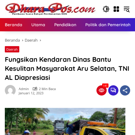
Langsung
ke
konten
Beranda
Utama
Pendidikan
Politik dan Pemerintaha
Beranda
Daerah
Daerah
Fungsikan Kendaran Dinas Bantu
Kesulitan Masyarakat Aru Selatan, TNI
AL Diapresiasi
141
Admin
2 Min Baca
Januari 12, 2023