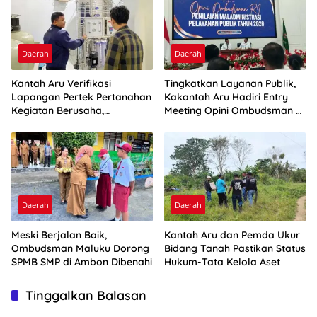
Daerah
Daerah
Kantah Aru Verifikasi
Tingkatkan Layanan Publik,
Lapangan Pertek Pertanahan
Kakantah Aru Hadiri Entry
Kegiatan Berusaha,
Meeting Opini Ombudsman RI
Optimalkan Ini
2026
Daerah
Daerah
Meski Berjalan Baik,
Kantah Aru dan Pemda Ukur
Ombudsman Maluku Dorong
Bidang Tanah Pastikan Status
SPMB SMP di Ambon Dibenahi
Hukum-Tata Kelola Aset
Tinggalkan Balasan