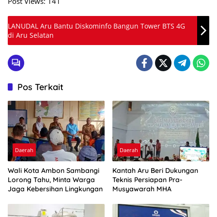
Post Views:
141
LANUDAL Aru Bantu Diskominfo Bangun Tower BTS 4G
di Aru Selatan
Pos Terkait
Daerah
Daerah
Wali Kota Ambon Sambangi
Kantah Aru Beri Dukungan
Lorong Tahu, Minta Warga
Teknis Persiapan Pra-
Jaga Kebersihan Lingkungan
Musyawarah MHA