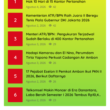
1
Hak 10 Hari di 15 Kantor Pertanahan
Agustus 4, 2026
42
Kementerian ATR/BPN Raih Juara II Beregu
2
Tenis Piala Gubernur DKI Jakarta 2026
Agustus 2, 2026
42
Menteri ATR/BPN : Pengukuran Terjadwal
3
Sudah Berlaku di 400 Kantor Pertanahan
Agustus 3, 2026
29
Hadapi Kemarau dan El Nino, Perumdam
4
Tirta Yapono Perkuat Cadangan Air Ambon
Agustus 3, 2026
26
17 Pejabat Eselon II Pemkot Ambon Ikut PKN II
5
2026, Berikut Daftarnya
Agustus 2, 2026
26
Telkomsel Makin Moncer di Era Danantara,
6
Laba Bersih Semester I 2026 Tembus Rp10,4
Triliun
Agustus 2, 2026
23