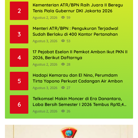
Kementerian ATR/BPN Raih Juara II Beregu
2
Tenis Piala Gubernur DKI Jakarta 2026
Agustus 2, 2026
59
Menteri ATR/BPN : Pengukuran Terjadwal
3
Sudah Berlaku di 400 Kantor Pertanahan
Agustus 3, 2026
53
17 Pejabat Eselon II Pemkot Ambon Ikut PKN II
4
2026, Berikut Daftarnya
Agustus 2, 2026
28
Hadapi Kemarau dan El Nino, Perumdam
5
Tirta Yapono Perkuat Cadangan Air Ambon
Agustus 3, 2026
27
Telkomsel Makin Moncer di Era Danantara,
6
Laba Bersih Semester I 2026 Tembus Rp10,4
Triliun
Agustus 2, 2026
26