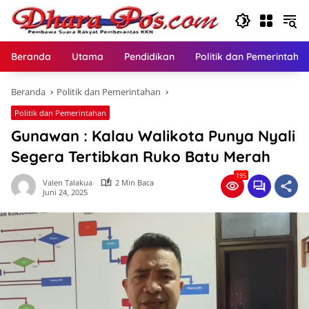
Langsung
ke
konten
Beranda
Utama
Pendidikan
Politik dan Pemerintaha
Beranda
Politik dan Pemerintahan
Politik dan Pemerintahan
Gunawan : Kalau Walikota Punya Nyali
Segera Tertibkan Ruko Batu Merah
195
Valen Talakua
2 Min Baca
Juni 24, 2025