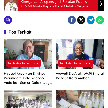
Kinerja dan Arogansi Jadi Sorotan Publik,
SEMMI Minta Kepala BPJN Maluku Segera
Dievaluasi
Pos Terkait
Politik dan Pemerintahan
Politik dan Pemerintahan
Hadapi Ancaman El Nino,
Wawali Ely Ajak IWAPI Sinergi
Perumdam Tirta Yapono
Bangun Kota Ambon
Andalkan Sumur Dalam Jaga
Pasokan Air Ambon