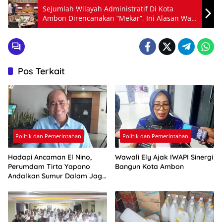
Sejumlah Wilayah Administratif Di Kota
Ambon Direncanakan “Mekar”, Ini Alasan Wali
Kota
Pos Terkait
Politik dan Pemerintahan
Politik dan Pemerintahan
Hadapi Ancaman El Nino,
Wawali Ely Ajak IWAPI Sinergi
Perumdam Tirta Yapono
Bangun Kota Ambon
Andalkan Sumur Dalam Jaga
Pasokan Air Ambon