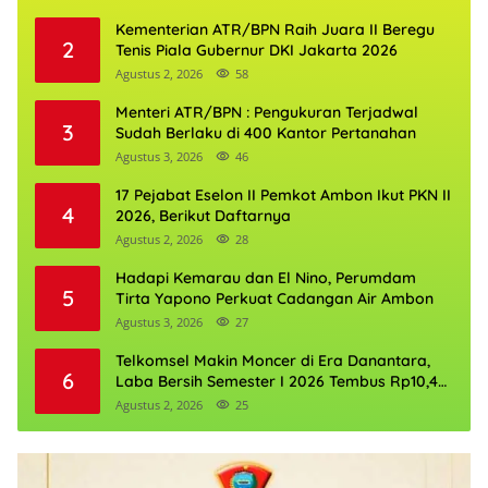
Kementerian ATR/BPN Raih Juara II Beregu
2
Tenis Piala Gubernur DKI Jakarta 2026
Agustus 2, 2026
58
Menteri ATR/BPN : Pengukuran Terjadwal
3
Sudah Berlaku di 400 Kantor Pertanahan
Agustus 3, 2026
46
17 Pejabat Eselon II Pemkot Ambon Ikut PKN II
4
2026, Berikut Daftarnya
Agustus 2, 2026
28
Hadapi Kemarau dan El Nino, Perumdam
5
Tirta Yapono Perkuat Cadangan Air Ambon
Agustus 3, 2026
27
Telkomsel Makin Moncer di Era Danantara,
6
Laba Bersih Semester I 2026 Tembus Rp10,4
Triliun
Agustus 2, 2026
25