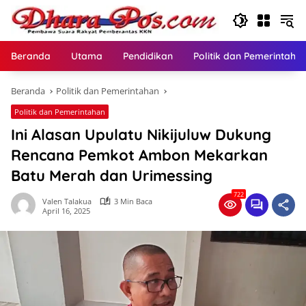
Langsung
ke
konten
Beranda
Utama
Pendidikan
Politik dan Pemerintaha
Beranda
Politik dan Pemerintahan
Politik dan Pemerintahan
Ini Alasan Upulatu Nikijuluw Dukung
Rencana Pemkot Ambon Mekarkan
Batu Merah dan Urimessing
722
Valen Talakua
3 Min Baca
April 16, 2025