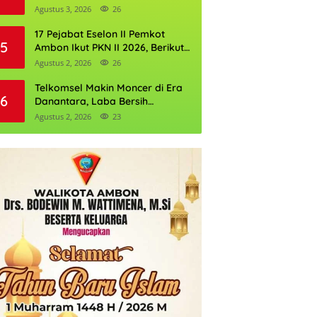
Perkuat Cadangan Air Ambon
Agustus 3, 2026
26
17 Pejabat Eselon II Pemkot
5
Ambon Ikut PKN II 2026, Berikut
Daftarnya
Agustus 2, 2026
26
Telkomsel Makin Moncer di Era
6
Danantara, Laba Bersih
Semester I 2026 Tembus Rp10,4
Agustus 2, 2026
23
Triliun