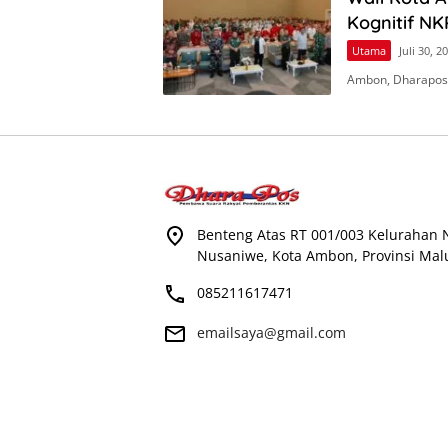
Kognitif NK
Utama
Juli 30, 2
Ambon, Dharapos
Benteng Atas RT 001/003 Kelurahan
Nusaniwe, Kota Ambon, Provinsi Mal
085211617471
emailsaya@gmail.com