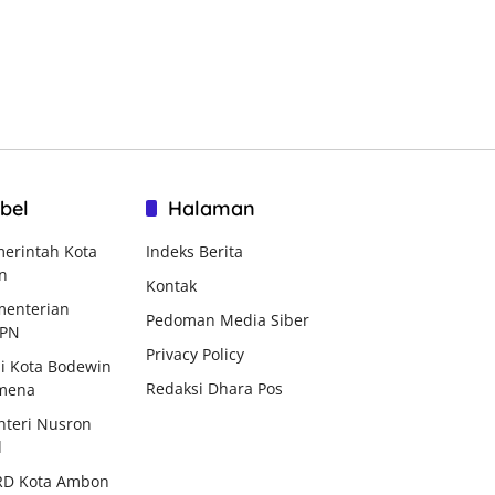
bel
Halaman
erintah Kota
Indeks Berita
n
Kontak
enterian
Pedoman Media Siber
BPN
Privacy Policy
i Kota Bodewin
Redaksi Dhara Pos
mena
teri Nusron
d
RD Kota Ambon