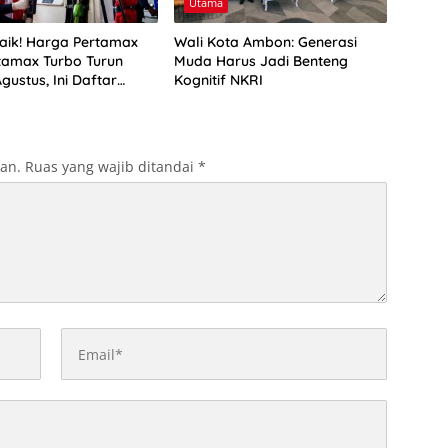
Utama
aik! Harga Pertamax
Wali Kota Ambon: Generasi
tamax Turbo Turun
Muda Harus Jadi Benteng
Agustus, Ini Daftar
Kognitif NKRI
BM di Papua-Maluku
kan.
Ruas yang wajib ditandai
*