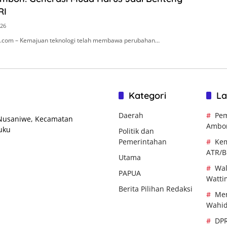
RI
026
.com – Kemajuan teknologi telah membawa perubahan…
Kategori
La
Daerah
Pem
 Nusaniwe, Kecamatan
Ambo
uku
Politik dan
Pemerintahan
Kem
ATR/
Utama
Wal
PAPUA
Watti
Berita Pilihan Redaksi
Men
Wahi
DP