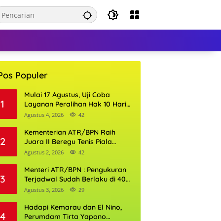
Pos Populer
Mulai 17 Agustus, Uji Coba
1
Layanan Peralihan Hak 10 Hari
di 15 Kantor Pertanahan
Agustus 4, 2026
42
Kementerian ATR/BPN Raih
2
Juara II Beregu Tenis Piala
Gubernur DKI Jakarta 2026
Agustus 2, 2026
42
Menteri ATR/BPN : Pengukuran
3
Terjadwal Sudah Berlaku di 400
Kantor Pertanahan
Agustus 3, 2026
29
Hadapi Kemarau dan El Nino,
4
Perumdam Tirta Yapono