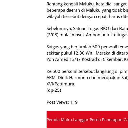
Rentang kendali Maluku, kata dia, sangat
beberapa daerah di Maluku yang tidak b
wilayah tersebut dengan cepat, harus di
Sebelumnya, Satuan Tugas BKO dari Bata
(7/08) mulai masuk Ambon untuk dituga
Satgas yang berjumlah 500 personil ters
sekitar pukul 12.00 Wit . Mereka di dit
Yon Armed 13/1/ Kostrad di Cikembar, K
Ke 500 personil tersebut langsung di p
ARM. Didik Harmono dan merupakan Sat
XVI/Pattimura.
(dp-25)
Post Views:
119
Pemda Malra Langgar Perda Penetapan C