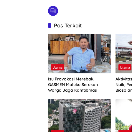
Pos Terkait
Utama
Utama
Isu Provokasi Merebak,
Aktivit
GASMEN Maluku Serukan
Naik, Pe
Warga Jaga Kamtibmas
Biosola