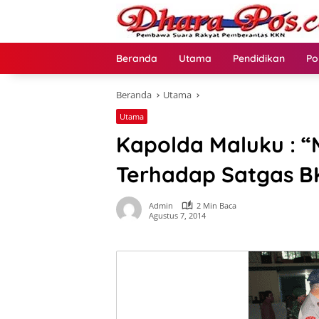
Langsung
ke
konten
Beranda
Utama
Pendidikan
Po
Beranda
Utama
Utama
Kapolda Maluku : “
Terhadap Satgas B
Admin
2 Min Baca
Agustus 7, 2014