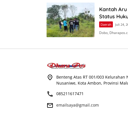
Kantah Aru
Status Huk
Daerah
Juli 24, 
Dobo, Dharapos.c
Benteng Atas RT 001/003 Kelurahan
Nusaniwe, Kota Ambon, Provinsi Mal
085211617471
emailsaya@gmail.com