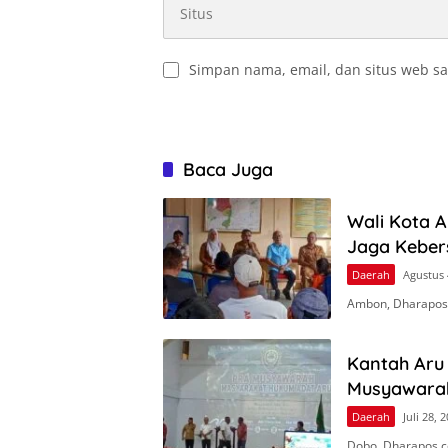
Simpan nama, email, dan situs web sa
Baca Juga
Wali Kota 
Jaga Keber
Daerah
Agustus 
Ambon, Dharapos
Kantah Aru 
Musyawara
Daerah
Juli 28, 
Dobo, Dharapos.c