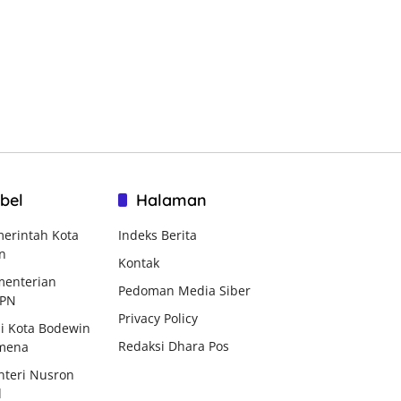
bel
Halaman
erintah Kota
Indeks Berita
n
Kontak
enterian
Pedoman Media Siber
BPN
Privacy Policy
i Kota Bodewin
Redaksi Dhara Pos
mena
teri Nusron
d