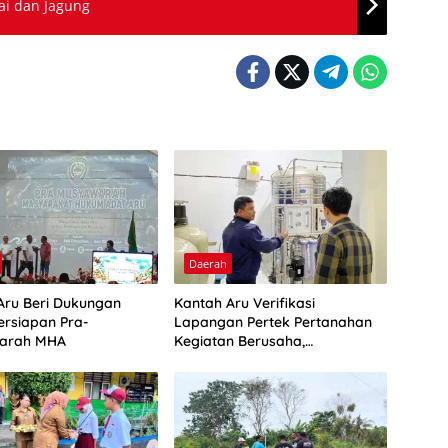
i dan Jagung
Daerah
Aru Beri Dukungan
Kantah Aru Verifikasi
ersiapan Pra-
Lapangan Pertek Pertanahan
arah MHA
Kegiatan Berusaha,
Optimalkan Ini