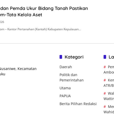
 dan Pemda Ukur Bidang Tanah Pastikan
um-Tata Kelola Aset
2026
om – Kantor Pertanahan (Kantah) Kabupaten Kepulauan…
Kategori
La
Daerah
Pem
 Nusaniwe, Kecamatan
Ambo
uku
Politik dan
Pemerintahan
Kem
ATR/
Utama
Wal
PAPUA
Watti
Berita Pilihan Redaksi
Men
Wahi