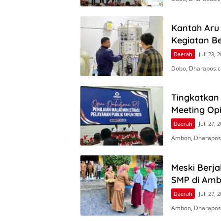
Kantah Aru
Kegiatan Be
Daerah
Juli 28, 
Dobo, Dharapos.c
Tingkatkan 
Meeting Op
Daerah
Juli 27, 
Ambon, Dharapos
Meski Berj
SMP di Amb
Daerah
Juli 27, 
Ambon, Dharapos.