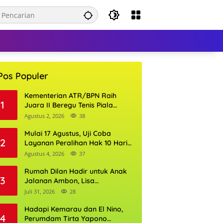
Pos Populer
Kementerian ATR/BPN Raih
1
Juara II Beregu Tenis Piala
Gubernur DKI Jakarta 2026
Agustus 2, 2026
38
Mulai 17 Agustus, Uji Coba
2
Layanan Peralihan Hak 10 Hari
di 15 Kantor Pertanahan
Agustus 4, 2026
37
Rumah Dilan Hadir untuk Anak
3
Jalanan Ambon, Lisa
Wattimena: Tak Ada Anak yang
Juli 31, 2026
28
Boleh Kehilangan Masa
Depannya
Hadapi Kemarau dan El Nino,
4
Perumdam Tirta Yapono