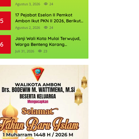
Perkuat Cadangan Air Ambon
Agustus 3, 2026
24
17 Pejabat Eselon II Pemkot
5
Ambon Ikut PKN II 2026, Berikut
Daftarnya
Agustus 2, 2026
24
Janji Wali Kota Mulai Terwujud,
6
Warga Benteng Karang
Ditargetkan Nikmati Air Bersih
Juli 31, 2026
23
Pekan Kedua Agustus