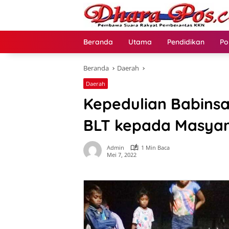
Langsung
ke
konten
Beranda
Utama
Pendidikan
Po
Beranda
Daerah
Daerah
Kepedulian Babinsa
BLT kepada Masya
Admin
1 Min Baca
Mei 7, 2022