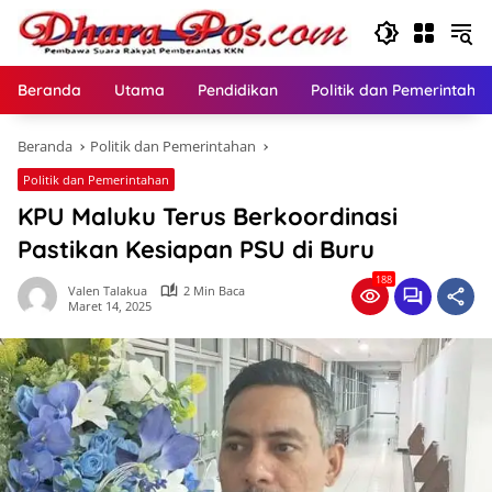
Langsung
ke
konten
Beranda
Utama
Pendidikan
Politik dan Pemerintaha
Beranda
Politik dan Pemerintahan
Politik dan Pemerintahan
KPU Maluku Terus Berkoordinasi
Pastikan Kesiapan PSU di Buru
188
Valen Talakua
2 Min Baca
Maret 14, 2025