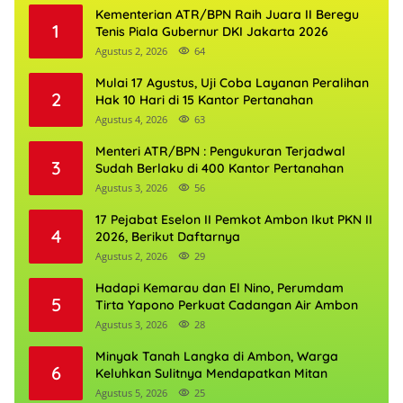
Kementerian ATR/BPN Raih Juara II Beregu
1
Tenis Piala Gubernur DKI Jakarta 2026
Agustus 2, 2026
64
Mulai 17 Agustus, Uji Coba Layanan Peralihan
2
Hak 10 Hari di 15 Kantor Pertanahan
Agustus 4, 2026
63
Menteri ATR/BPN : Pengukuran Terjadwal
3
Sudah Berlaku di 400 Kantor Pertanahan
Agustus 3, 2026
56
17 Pejabat Eselon II Pemkot Ambon Ikut PKN II
4
2026, Berikut Daftarnya
Agustus 2, 2026
29
Hadapi Kemarau dan El Nino, Perumdam
5
Tirta Yapono Perkuat Cadangan Air Ambon
Agustus 3, 2026
28
Minyak Tanah Langka di Ambon, Warga
6
Keluhkan Sulitnya Mendapatkan Mitan
Agustus 5, 2026
25