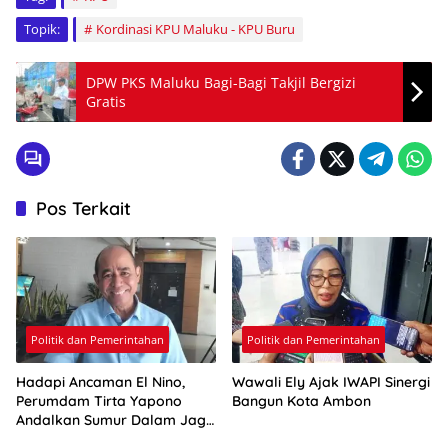
Topik:
Kordinasi KPU Maluku - KPU Buru
DPW PKS Maluku Bagi-Bagi Takjil Bergizi
Gratis
Pos Terkait
Politik dan Pemerintahan
Politik dan Pemerintahan
Hadapi Ancaman El Nino,
Wawali Ely Ajak IWAPI Sinergi
Perumdam Tirta Yapono
Bangun Kota Ambon
Andalkan Sumur Dalam Jaga
Pasokan Air Ambon