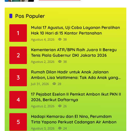
Pos Populer
Mulai 17 Agustus, Uji Coba Layanan Peralihan
1
Hak 10 Hari di 15 Kantor Pertanahan
Agustus 4, 2026
38
Kementerian ATR/BPN Raih Juara II Beregu
2
Tenis Piala Gubernur DKI Jakarta 2026
Agustus 2, 2026
38
Rumah Dilan Hadir untuk Anak Jalanan
3
Ambon, Lisa Wattimena: Tak Ada Anak yang
Boleh Kehilangan Masa Depannya
Juli 31, 2026
28
17 Pejabat Eselon II Pemkot Ambon Ikut PKN II
4
2026, Berikut Daftarnya
Agustus 2, 2026
26
Hadapi Kemarau dan El Nino, Perumdam
5
Tirta Yapono Perkuat Cadangan Air Ambon
Agustus 3, 2026
24