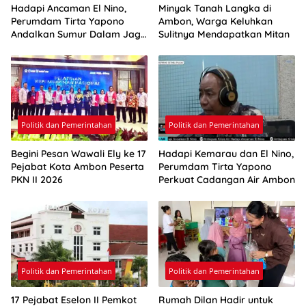
Hadapi Ancaman El Nino,
Minyak Tanah Langka di
Perumdam Tirta Yapono
Ambon, Warga Keluhkan
Andalkan Sumur Dalam Jaga
Sulitnya Mendapatkan Mitan
Pasokan Air Ambon
Politik dan Pemerintahan
Politik dan Pemerintahan
Begini Pesan Wawali Ely ke 17
Hadapi Kemarau dan El Nino,
Pejabat Kota Ambon Peserta
Perumdam Tirta Yapono
PKN II 2026
Perkuat Cadangan Air Ambon
Politik dan Pemerintahan
Politik dan Pemerintahan
17 Pejabat Eselon II Pemkot
Rumah Dilan Hadir untuk