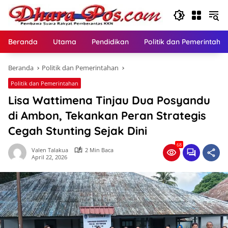
Langsung
ke
konten
Beranda
Utama
Pendidikan
Politik dan Pemerintaha
Beranda
Politik dan Pemerintahan
Politik dan Pemerintahan
Lisa Wattimena Tinjau Dua Posyandu
di Ambon, Tekankan Peran Strategis
Cegah Stunting Sejak Dini
68
Valen Talakua
2 Min Baca
April 22, 2026