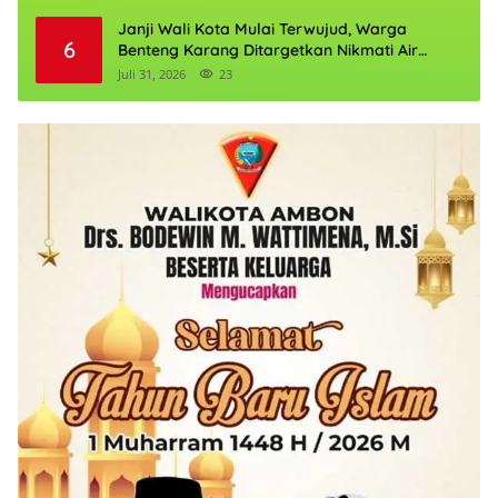
Janji Wali Kota Mulai Terwujud, Warga
6
Benteng Karang Ditargetkan Nikmati Air
Bersih Pekan Kedua Agustus
Juli 31, 2026
23