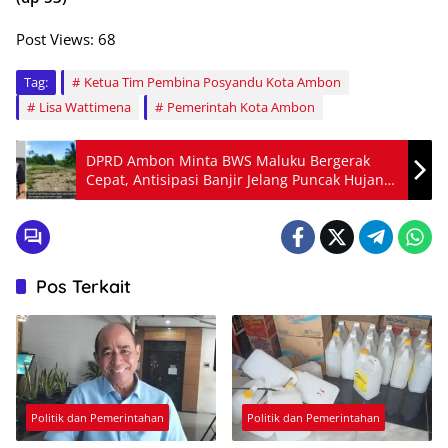
Post Views:
68
Tag:
Ketua Tim Pembina Posyandu Kota Ambon
Lisa Wattimena
Pemerintah Kota Ambon
DPRD Ambon Minta BWS Maluku Bergerak
Cepat, Antisipasi Banjir Jelang Puncak Hujan
2026
Pos Terkait
Politik dan Pemerintahan
Politik dan Pemerintahan