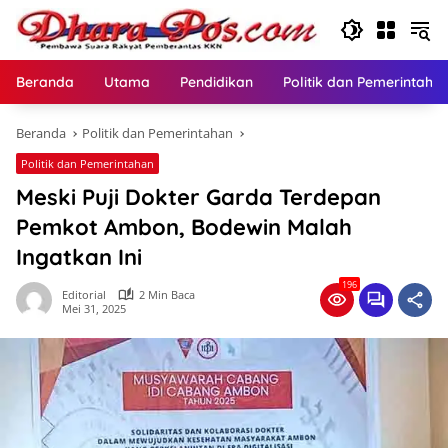
Langsung
ke
konten
Beranda
Utama
Pendidikan
Politik dan Pemerintaha
Beranda
Politik dan Pemerintahan
Politik dan Pemerintahan
Meski Puji Dokter Garda Terdepan
Pemkot Ambon, Bodewin Malah
Ingatkan Ini
196
Editorial
2 Min Baca
Mei 31, 2025