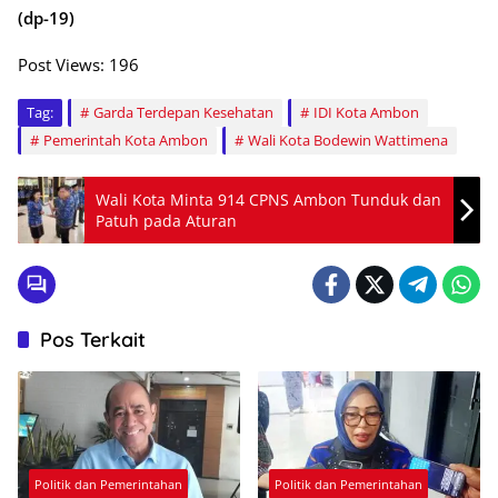
(dp-19)
Post Views:
196
Tag:
Garda Terdepan Kesehatan
IDI Kota Ambon
Pemerintah Kota Ambon
Wali Kota Bodewin Wattimena
Wali Kota Minta 914 CPNS Ambon Tunduk dan
Patuh pada Aturan
Pos Terkait
Politik dan Pemerintahan
Politik dan Pemerintahan