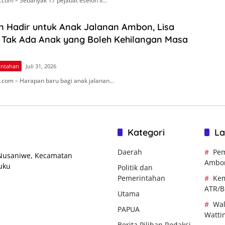
com – Sebanyak 17 pejabat eselon II…
n Hadir untuk Anak Jalanan Ambon, Lisa
 Tak Ada Anak yang Boleh Kehilangan Masa
intahan
Juli 31, 2026
com – Harapan baru bagi anak jalanan…
Kategori
La
Daerah
Pem
 Nusaniwe, Kecamatan
Ambo
uku
Politik dan
Pemerintahan
Kem
ATR/
Utama
Wal
PAPUA
Watti
Berita Pilihan Redaksi