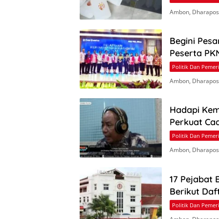
Ambon, Dharapos.
Begini Pesa
Peserta PKN
Politik Dan Pemer
Ambon, Dharapos.
Hadapi Kem
Perkuat Ca
Politik Dan Pemer
Ambon, Dharapos
17 Pejabat 
Berikut Daf
Politik Dan Pemer