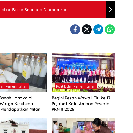
animbar Bocor Sebelum Diumumkan
 dan Pemerintahan
Politik dan Pemerintahan
Tanah Langka di
Begini Pesan Wawali Ely ke 17
Warga Keluhkan
Pejabat Kota Ambon Peserta
a Mendapatkan Mitan
PKN II 2026