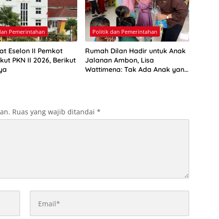
 dan Pemerintahan
Politik dan Pemerintahan
at Eselon II Pemkot
Rumah Dilan Hadir untuk Anak
ut PKN II 2026, Berikut
Jalanan Ambon, Lisa
ya
Wattimena: Tak Ada Anak yang
Boleh Kehilangan Masa
Depannya
kan.
Ruas yang wajib ditandai
*