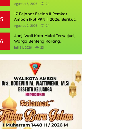
Perkuat Cadangan Air Ambon
Agustus 3, 2026
24
17 Pejabat Eselon II Pemkot
5
Ambon Ikut PKN II 2026, Berikut
Daftarnya
Agustus 2, 2026
24
Janji Wali Kota Mulai Terwujud,
6
Warga Benteng Karang
Ditargetkan Nikmati Air Bersih
Juli 31, 2026
23
Pekan Kedua Agustus