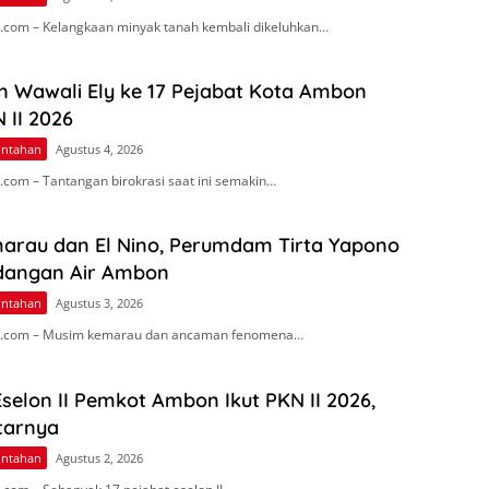
com – Kelangkaan minyak tanah kembali dikeluhkan…
n Wawali Ely ke 17 Pejabat Kota Ambon
 II 2026
intahan
Agustus 4, 2026
com – Tantangan birokrasi saat ini semakin…
arau dan El Nino, Perumdam Tirta Yapono
dangan Air Ambon
intahan
Agustus 3, 2026
.com – Musim kemarau dan ancaman fenomena…
Eselon II Pemkot Ambon Ikut PKN II 2026,
tarnya
intahan
Agustus 2, 2026