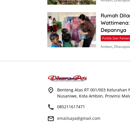
Ambon, Dharapos.
Rumah Dila
Wattimena:
Depannya
Politik Dan Pemer
Ambon, Dharapos.
Benteng Atas RT 001/003 Kelurahan
Nusaniwe, Kota Ambon, Provinsi Mal
085211617471
emailsaya@gmail.com