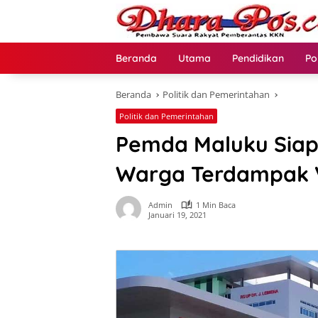
Langsung
ke
konten
Beranda
Utama
Pendidikan
Po
Beranda
Politik dan Pemerintahan
Politik dan Pemerintahan
Pemda Maluku Siap
Warga Terdampak 
Admin
1 Min Baca
Januari 19, 2021