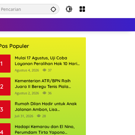
Pos Populer
Mulai 17 Agustus, Uji Coba
1
Layanan Peralihan Hak 10 Hari
di 15 Kantor Pertanahan
Agustus 4, 2026
37
Kementerian ATR/BPN Raih
2
Juara II Beregu Tenis Piala
Gubernur DKI Jakarta 2026
Agustus 2, 2026
36
Rumah Dilan Hadir untuk Anak
3
Jalanan Ambon, Lisa
Wattimena: Tak Ada Anak yang
Juli 31, 2026
28
Boleh Kehilangan Masa
Depannya
Hadapi Kemarau dan El Nino,
4
Perumdam Tirta Yapono