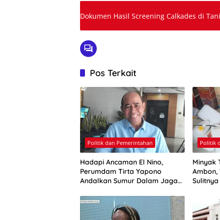
Dokumen Hasil Screening Calkades di T
Pos Terkait
Politik dan Pemerintahan
Politik
Hadapi Ancaman El Nino,
Minyak 
Perumdam Tirta Yapono
Ambon, 
Andalkan Sumur Dalam Jaga
Sulitny
Pasokan Air Ambon