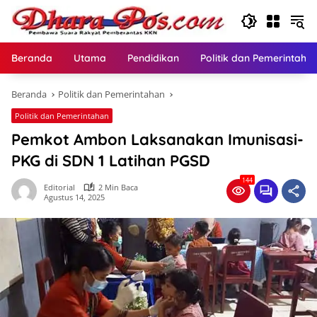
Langsung
ke
konten
Beranda
Utama
Pendidikan
Politik dan Pemerintaha
Beranda
Politik dan Pemerintahan
Politik dan Pemerintahan
Pemkot Ambon Laksanakan Imunisasi-
PKG di SDN 1 Latihan PGSD
144
Editorial
2 Min Baca
Agustus 14, 2025