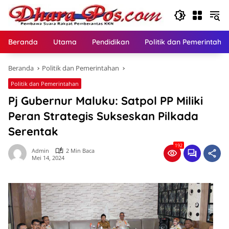
Langsung
ke
konten
Beranda
Utama
Pendidikan
Politik dan Pemerintaha
Beranda
Politik dan Pemerintahan
Politik dan Pemerintahan
Pj Gubernur Maluku: Satpol PP Miliki
Peran Strategis Sukseskan Pilkada
Serentak
192
Admin
2 Min Baca
Mei 14, 2024