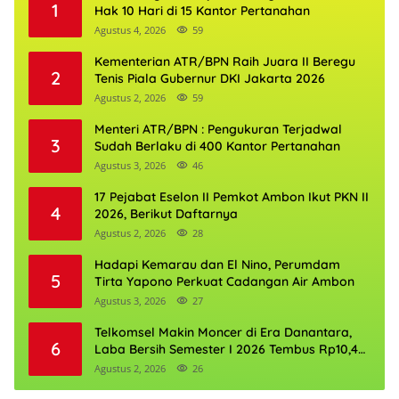
1
Hak 10 Hari di 15 Kantor Pertanahan
Agustus 4, 2026
59
Kementerian ATR/BPN Raih Juara II Beregu
2
Tenis Piala Gubernur DKI Jakarta 2026
Agustus 2, 2026
59
Menteri ATR/BPN : Pengukuran Terjadwal
3
Sudah Berlaku di 400 Kantor Pertanahan
Agustus 3, 2026
46
17 Pejabat Eselon II Pemkot Ambon Ikut PKN II
4
2026, Berikut Daftarnya
Agustus 2, 2026
28
Hadapi Kemarau dan El Nino, Perumdam
5
Tirta Yapono Perkuat Cadangan Air Ambon
Agustus 3, 2026
27
Telkomsel Makin Moncer di Era Danantara,
6
Laba Bersih Semester I 2026 Tembus Rp10,4
Triliun
Agustus 2, 2026
26