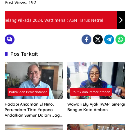
Post Views:
192
Jelang Pilkada 2024, Wattimena : ASN Harus Netral
Pos Terkait
Politik dan Pemerintahan
Politik dan Pemerintahan
Hadapi Ancaman El Nino,
Wawali Ely Ajak IWAPI Sinergi
Perumdam Tirta Yapono
Bangun Kota Ambon
Andalkan Sumur Dalam Jaga
Pasokan Air Ambon