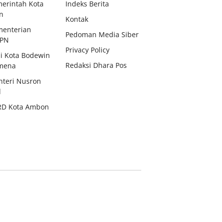
erintah Kota
Indeks Berita
n
Kontak
enterian
Pedoman Media Siber
BPN
Privacy Policy
i Kota Bodewin
Redaksi Dhara Pos
mena
teri Nusron
d
RD Kota Ambon