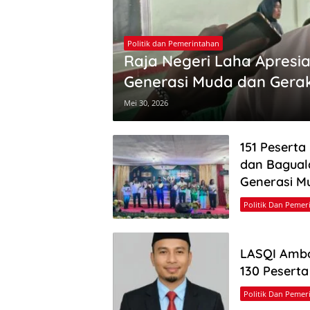
Politik dan Pemerintahan
Raja Negeri Laha Apresia
Generasi Muda dan Gera
Mei 30, 2026
151 Peserta
dan Bagual
Generasi M
Politik Dan Pemer
LASQI Ambo
130 Peserta
Politik Dan Pemer