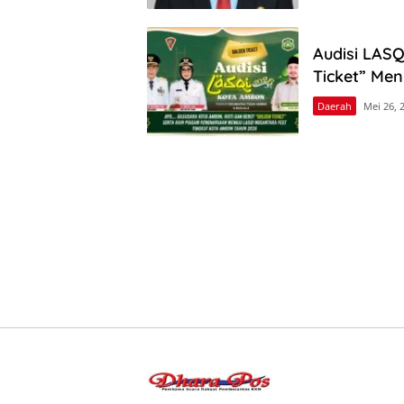
Audisi LASQ
Ticket” Men
Daerah
Mei 26, 