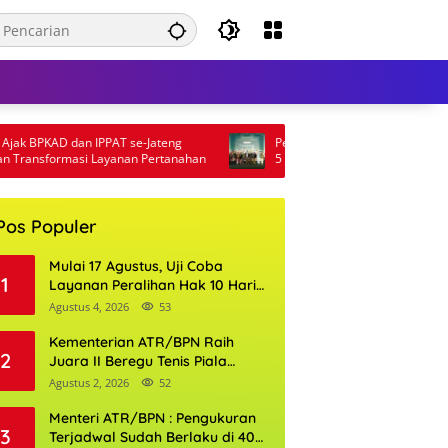
BPKAD dan IPPAT se-Jateng
Pertamina Patra Niaga Papua Maluku
sformasi Layanan Pertanahan
5 Penghargaan ISRA 2026
Pos Populer
Mulai 17 Agustus, Uji Coba
1
Layanan Peralihan Hak 10 Hari
di 15 Kantor Pertanahan
Agustus 4, 2026
53
Kementerian ATR/BPN Raih
2
Juara II Beregu Tenis Piala
Gubernur DKI Jakarta 2026
Agustus 2, 2026
52
Menteri ATR/BPN : Pengukuran
3
Terjadwal Sudah Berlaku di 400