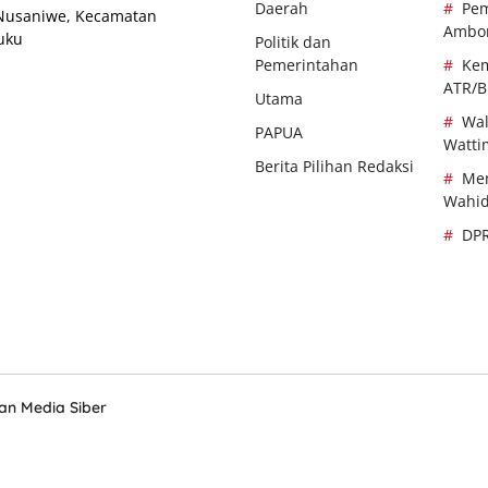
Daerah
Pem
 Nusaniwe, Kecamatan
Ambo
uku
Politik dan
Pemerintahan
Kem
ATR/
Utama
Wal
PAPUA
Watti
Berita Pilihan Redaksi
Men
Wahi
DP
n Media Siber