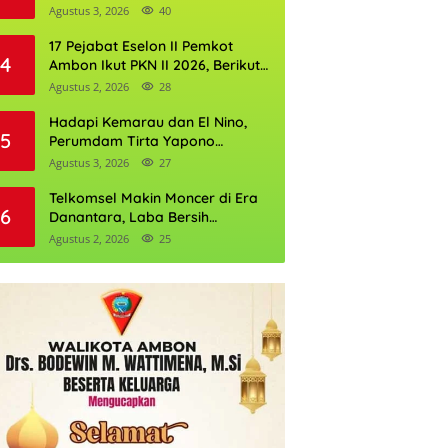
Kantor Pertanahan
Agustus 3, 2026
40
17 Pejabat Eselon II Pemkot
4
Ambon Ikut PKN II 2026, Berikut
Daftarnya
Agustus 2, 2026
28
Hadapi Kemarau dan El Nino,
5
Perumdam Tirta Yapono
Perkuat Cadangan Air Ambon
Agustus 3, 2026
27
Telkomsel Makin Moncer di Era
6
Danantara, Laba Bersih
Semester I 2026 Tembus Rp10,4
Agustus 2, 2026
25
Triliun