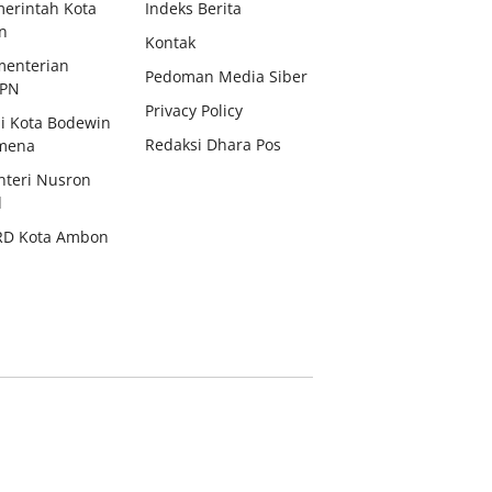
erintah Kota
Indeks Berita
n
Kontak
enterian
Pedoman Media Siber
BPN
Privacy Policy
i Kota Bodewin
Redaksi Dhara Pos
mena
teri Nusron
d
RD Kota Ambon