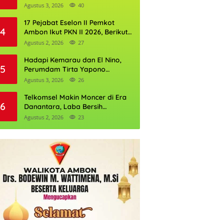
Kantor Pertanahan
Agustus 3, 2026
40
17 Pejabat Eselon II Pemkot
4
Ambon Ikut PKN II 2026, Berikut
Daftarnya
Agustus 2, 2026
27
Hadapi Kemarau dan El Nino,
5
Perumdam Tirta Yapono
Perkuat Cadangan Air Ambon
Agustus 3, 2026
26
Telkomsel Makin Moncer di Era
6
Danantara, Laba Bersih
Semester I 2026 Tembus Rp10,4
Agustus 2, 2026
23
Triliun