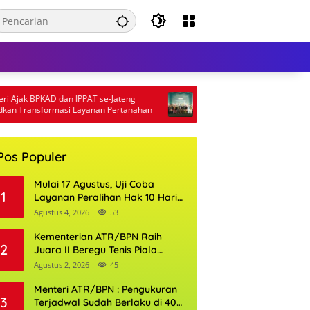
 BPKAD dan IPPAT se-Jateng
Pertamina Patra Niaga Papua Maluk
nsformasi Layanan Pertanahan
5 Penghargaan ISRA 2026
Pos Populer
Mulai 17 Agustus, Uji Coba
1
Layanan Peralihan Hak 10 Hari
di 15 Kantor Pertanahan
Agustus 4, 2026
53
Kementerian ATR/BPN Raih
2
Juara II Beregu Tenis Piala
Gubernur DKI Jakarta 2026
Agustus 2, 2026
45
Menteri ATR/BPN : Pengukuran
3
Terjadwal Sudah Berlaku di 400