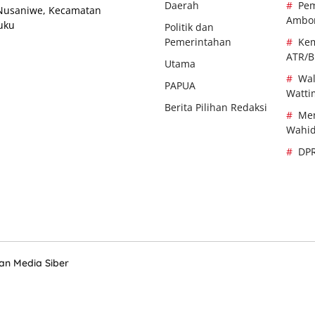
Daerah
Pem
 Nusaniwe, Kecamatan
Ambo
uku
Politik dan
Pemerintahan
Kem
ATR/
Utama
Wal
PAPUA
Watti
Berita Pilihan Redaksi
Men
Wahi
DP
n Media Siber