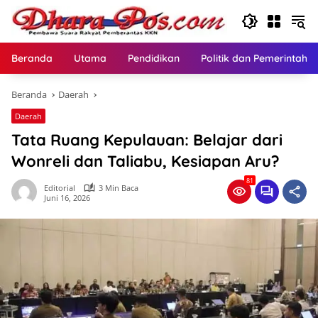
Langsung
ke
konten
Beranda
Utama
Pendidikan
Politik dan Pemerintaha
Beranda
Daerah
Daerah
Tata Ruang Kepulauan: Belajar dari
Wonreli dan Taliabu, Kesiapan Aru?
81
Editorial
3 Min Baca
Juni 16, 2026