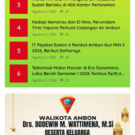
3
Sudah Berlaku di 400 Kantor Pertanahan
Agustus 3, 2026
29
Hadapi Kemarau dan El Nino, Perumdam
4
Tirta Yapono Perkuat Cadangan Air Ambon
Agustus 3, 2026
26
17 Pejabat Eselon II Pemkot Ambon Ikut PKN II
5
2026, Berikut Daftarnya
Agustus 2, 2026
26
Telkomsel Makin Moncer di Era Danantara,
6
Laba Bersih Semester I 2026 Tembus Rp10,4
Triliun
Agustus 2, 2026
23