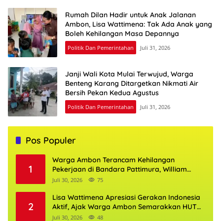
Rumah Dilan Hadir untuk Anak Jalanan
Ambon, Lisa Wattimena: Tak Ada Anak yang
Boleh Kehilangan Masa Depannya
Politik Dan Pemerintahan
Juli 31, 2026
Janji Wali Kota Mulai Terwujud, Warga
Benteng Karang Ditargetkan Nikmati Air
Bersih Pekan Kedua Agustus
Politik Dan Pemerintahan
Juli 31, 2026
Pos Populer
Warga Ambon Terancam Kehilangan
1
Pekerjaan di Bandara Pattimura, William
Mairuhu Desak Maskapai Utamakan Tenaga
Juli 30, 2026
75
Kerja Lokal
Lisa Wattimena Apresiasi Gerakan Indonesia
2
Aktif, Ajak Warga Ambon Semarakkan HUT
RI dan HUT Provinsi Maluku
Juli 30, 2026
48