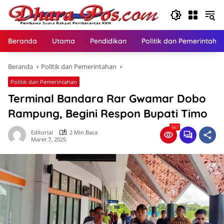
Langsung
ke
konten
Beranda
Utama
Pendidikan
Politik dan Pemerintaha
Beranda
Politik dan Pemerintahan
Politik dan Pemerintahan
Terminal Bandara Rar Gwamar Dobo
Rampung, Begini Respon Bupati Timo
567
Editorial
2 Min Baca
Maret 7, 2025