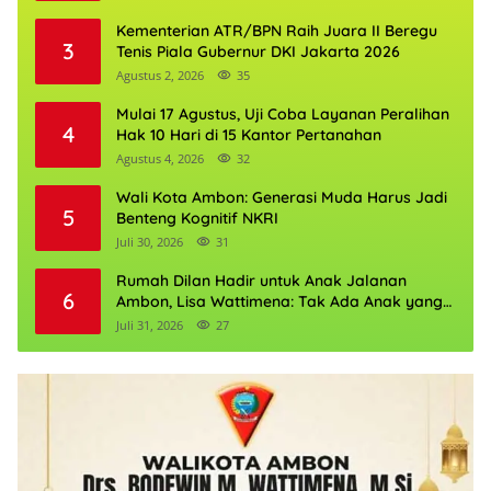
Kementerian ATR/BPN Raih Juara II Beregu
3
Tenis Piala Gubernur DKI Jakarta 2026
Agustus 2, 2026
35
Mulai 17 Agustus, Uji Coba Layanan Peralihan
4
Hak 10 Hari di 15 Kantor Pertanahan
Agustus 4, 2026
32
Wali Kota Ambon: Generasi Muda Harus Jadi
5
Benteng Kognitif NKRI
Juli 30, 2026
31
Rumah Dilan Hadir untuk Anak Jalanan
6
Ambon, Lisa Wattimena: Tak Ada Anak yang
Boleh Kehilangan Masa Depannya
Juli 31, 2026
27