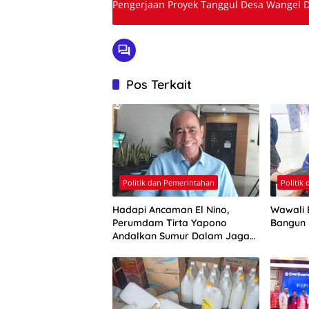
Pengerjaan Proyek Tanggul Desa Wangel D
Pos Terkait
Politik dan Pemerintahan
Politik
Hadapi Ancaman El Nino,
Wawali E
Perumdam Tirta Yapono
Bangun
Andalkan Sumur Dalam Jaga
Pasokan Air Ambon