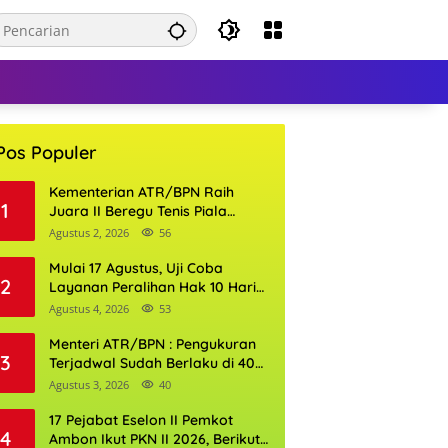
Pos Populer
Kementerian ATR/BPN Raih
1
Juara II Beregu Tenis Piala
Gubernur DKI Jakarta 2026
Agustus 2, 2026
56
Mulai 17 Agustus, Uji Coba
2
Layanan Peralihan Hak 10 Hari
di 15 Kantor Pertanahan
Agustus 4, 2026
53
Menteri ATR/BPN : Pengukuran
3
Terjadwal Sudah Berlaku di 400
Kantor Pertanahan
Agustus 3, 2026
40
17 Pejabat Eselon II Pemkot
4
Ambon Ikut PKN II 2026, Berikut