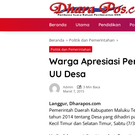
Langsung
ke
konten
Beranda
Utama
Pendidikan
Po
Beranda
Politik dan Pemerintahan
Politik dan Pemerintahan
Warga Apresiasi Pe
UU Desa
Admin
3 Min Baca
Maret 7, 2015
Langgur, Dharapos.com
Pemerintah Daerah Kabupaten Maluku Te
tahun 2014 tentang Desa yang dihadiri p
Kecil Timur dan Selatan Timur, Sabtu (7/3