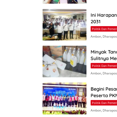
Ini Harapa
2031
Politik Dan Pemer
Ambon, Dharapos
Minyak Tan
Sulitnya M
Politik Dan Pemer
Ambon, Dharapos.
Begini Pesa
Peserta PKN
Politik Dan Pemer
Ambon, Dharapos.