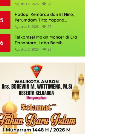
Daftarnya
Agustus 2, 2026
28
Hadapi Kemarau dan El Nino,
5
Perumdam Tirta Yapono
Perkuat Cadangan Air Ambon
Agustus 3, 2026
27
Telkomsel Makin Moncer di Era
6
Danantara, Laba Bersih
Semester I 2026 Tembus Rp10,4
Agustus 2, 2026
25
Triliun