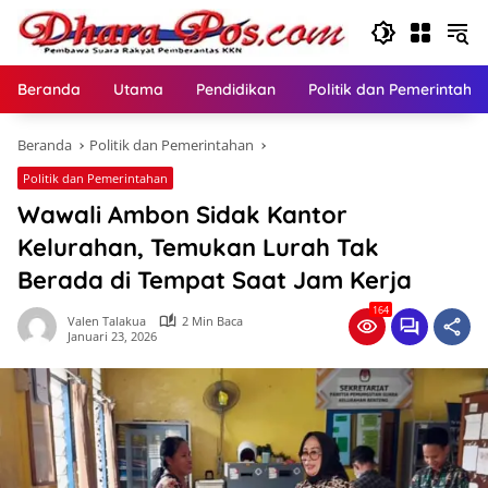
Langsung
ke
konten
Beranda
Utama
Pendidikan
Politik dan Pemerintaha
Beranda
Politik dan Pemerintahan
Politik dan Pemerintahan
Wawali Ambon Sidak Kantor
Kelurahan, Temukan Lurah Tak
Berada di Tempat Saat Jam Kerja
164
Valen Talakua
2 Min Baca
Januari 23, 2026