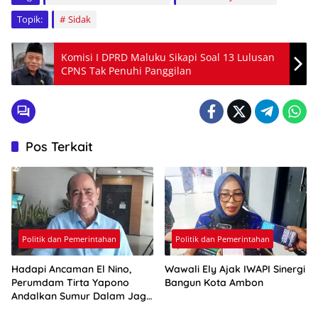
Topik:
Sidak
Komisi I DPRD Maluku Sikapi Soal 13 Lulusan
CPNS Tak Penuhi Panggilan
Pos Terkait
Politik dan Pemerintahan
Politik dan Pemerintahan
Hadapi Ancaman El Nino,
Wawali Ely Ajak IWAPI Sinergi
Perumdam Tirta Yapono
Bangun Kota Ambon
Andalkan Sumur Dalam Jaga
Pasokan Air Ambon