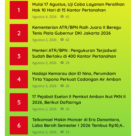
Mulai 17 Agustus, Uji Coba Layanan Peralihan
1
Hak 10 Hari di 15 Kantor Pertanahan
Agustus 4, 2026
42
Kementerian ATR/BPN Raih Juara II Beregu
2
Tenis Piala Gubernur DKI Jakarta 2026
Agustus 2, 2026
42
Menteri ATR/BPN : Pengukuran Terjadwal
3
Sudah Berlaku di 400 Kantor Pertanahan
Agustus 3, 2026
29
Hadapi Kemarau dan El Nino, Perumdam
4
Tirta Yapono Perkuat Cadangan Air Ambon
Agustus 3, 2026
26
17 Pejabat Eselon II Pemkot Ambon Ikut PKN II
5
2026, Berikut Daftarnya
Agustus 2, 2026
26
Telkomsel Makin Moncer di Era Danantara,
6
Laba Bersih Semester I 2026 Tembus Rp10,4
Triliun
Agustus 2, 2026
23