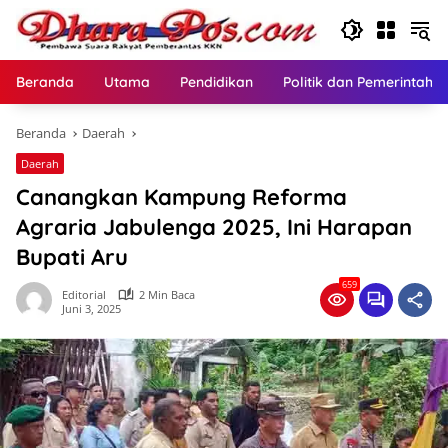
Langsung
ke
konten
Beranda
Utama
Pendidikan
Politik dan Pemerintaha
Beranda
Daerah
Daerah
Canangkan Kampung Reforma
Agraria Jabulenga 2025, Ini Harapan
Bupati Aru
659
Editorial
2 Min Baca
Juni 3, 2025