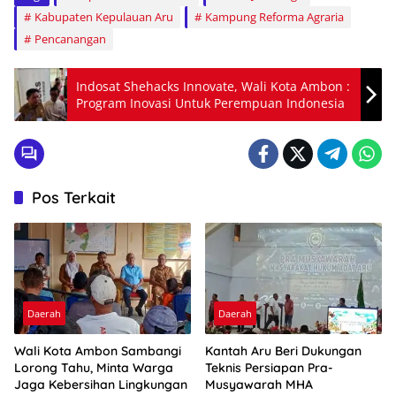
Kabupaten Kepulauan Aru
Kampung Reforma Agraria
Pencanangan
Indosat Shehacks Innovate, Wali Kota Ambon :
Program Inovasi Untuk Perempuan Indonesia
Pos Terkait
Daerah
Daerah
Wali Kota Ambon Sambangi
Kantah Aru Beri Dukungan
Lorong Tahu, Minta Warga
Teknis Persiapan Pra-
Jaga Kebersihan Lingkungan
Musyawarah MHA