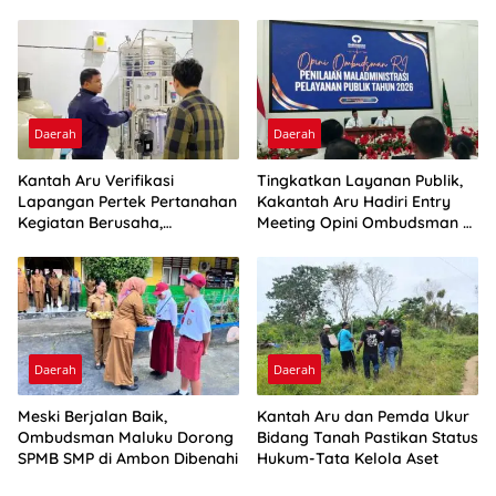
Daerah
Daerah
Kantah Aru Verifikasi
Tingkatkan Layanan Publik,
Lapangan Pertek Pertanahan
Kakantah Aru Hadiri Entry
Kegiatan Berusaha,
Meeting Opini Ombudsman RI
Optimalkan Ini
2026
Daerah
Daerah
Meski Berjalan Baik,
Kantah Aru dan Pemda Ukur
Ombudsman Maluku Dorong
Bidang Tanah Pastikan Status
SPMB SMP di Ambon Dibenahi
Hukum-Tata Kelola Aset