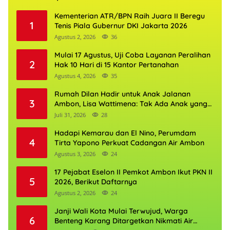
Kementerian ATR/BPN Raih Juara II Beregu
1
Tenis Piala Gubernur DKI Jakarta 2026
Agustus 2, 2026
36
Mulai 17 Agustus, Uji Coba Layanan Peralihan
2
Hak 10 Hari di 15 Kantor Pertanahan
Agustus 4, 2026
35
Rumah Dilan Hadir untuk Anak Jalanan
3
Ambon, Lisa Wattimena: Tak Ada Anak yang
Boleh Kehilangan Masa Depannya
Juli 31, 2026
28
Hadapi Kemarau dan El Nino, Perumdam
4
Tirta Yapono Perkuat Cadangan Air Ambon
Agustus 3, 2026
24
17 Pejabat Eselon II Pemkot Ambon Ikut PKN II
5
2026, Berikut Daftarnya
Agustus 2, 2026
24
Janji Wali Kota Mulai Terwujud, Warga
6
Benteng Karang Ditargetkan Nikmati Air