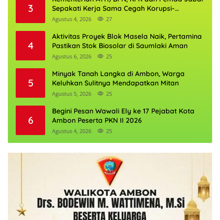
3
Sepakati Kerja Sama Cegah Korupsi-
Penguatan Ekonomi
Agustus 4, 2026
27
Aktivitas Proyek Blok Masela Naik, Pertamina
4
Pastikan Stok Biosolar di Saumlaki Aman
Agustus 6, 2026
25
Minyak Tanah Langka di Ambon, Warga
5
Keluhkan Sulitnya Mendapatkan Mitan
Agustus 5, 2026
25
Begini Pesan Wawali Ely ke 17 Pejabat Kota
6
Ambon Peserta PKN II 2026
Agustus 4, 2026
25