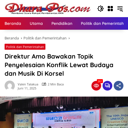
Langsung
ke
konten
Beranda
Utama
Pendidikan
Politik dan Pemerintaha
Beranda
Politik dan Pemerintahan
Politik dan Pemerintahan
Direktur Amo Bawakan Topik
Penyelesaian Konflik Lewat Budaya
dan Musik Di Korsel
261
Valen Talakua
2 Min Baca
Juni 11, 2025