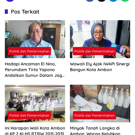
Pos Terkait
Politik dan Pemerintahan
Politik dan Pemerintahan
Hadapi Ancaman El Nino,
Wawali Ely Ajak IWAPI Sinergi
Perumdam Tirta Yapono
Bangun Kota Ambon
Andalkan Sumur Dalam Jaga
Pasokan Air Ambon
Politik dan Pemerintahan
Politik dan Pemerintahan
Ini Harapan Wali Kota Ambon
Minyak Tanah Langka di
di KP 2 KLHS RTRW 2011-2031
Ambon, Warga Keluhkan