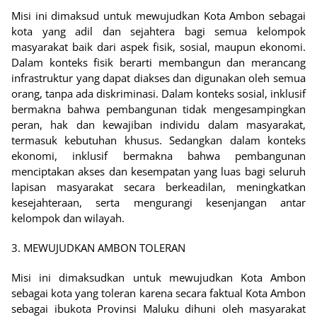
Misi ini dimaksud untuk mewujudkan Kota Ambon sebagai
kota yang adil dan sejahtera bagi semua kelompok
masyarakat baik dari aspek fisik, sosial, maupun ekonomi.
Dalam konteks fisik berarti membangun dan merancang
infrastruktur yang dapat diakses dan digunakan oleh semua
orang, tanpa ada diskriminasi. Dalam konteks sosial, inklusif
bermakna bahwa pembangunan tidak mengesampingkan
peran, hak dan kewajiban individu dalam masyarakat,
termasuk kebutuhan khusus. Sedangkan dalam konteks
ekonomi, inklusif bermakna bahwa pembangunan
menciptakan akses dan kesempatan yang luas bagi seluruh
lapisan masyarakat secara berkeadilan, meningkatkan
kesejahteraan, serta mengurangi kesenjangan antar
kelompok dan wilayah.
3. MEWUJUDKAN AMBON TOLERAN
Misi ini dimaksudkan untuk mewujudkan Kota Ambon
sebagai kota yang toleran karena secara faktual Kota Ambon
sebagai ibukota Provinsi Maluku dihuni oleh masyarakat