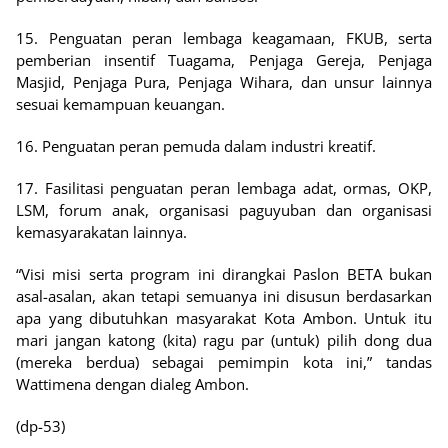
15. Penguatan peran lembaga keagamaan, FKUB, serta
pemberian insentif Tuagama, Penjaga Gereja, Penjaga
Masjid, Penjaga Pura, Penjaga Wihara, dan unsur lainnya
sesuai kemampuan keuangan.
16. Penguatan peran pemuda dalam industri kreatif.
17. Fasilitasi penguatan peran lembaga adat, ormas, OKP,
LSM, forum anak, organisasi paguyuban dan organisasi
kemasyarakatan lainnya.
“Visi misi serta program ini dirangkai Paslon BETA bukan
asal-asalan, akan tetapi semuanya ini disusun berdasarkan
apa yang dibutuhkan masyarakat Kota Ambon. Untuk itu
mari jangan katong (kita) ragu par (untuk) pilih dong dua
(mereka berdua) sebagai pemimpin kota ini,” tandas
Wattimena dengan dialeg Ambon.
(dp-53)