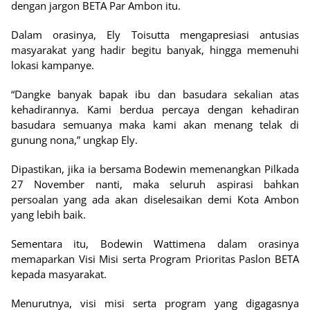
dengan jargon BETA Par Ambon itu.
Dalam orasinya, Ely Toisutta mengapresiasi antusias
masyarakat yang hadir begitu banyak, hingga memenuhi
lokasi kampanye.
“Dangke banyak bapak ibu dan basudara sekalian atas
kehadirannya. Kami berdua percaya dengan kehadiran
basudara semuanya maka kami akan menang telak di
gunung nona,” ungkap Ely.
Dipastikan, jika ia bersama Bodewin memenangkan Pilkada
27 November nanti, maka seluruh aspirasi bahkan
persoalan yang ada akan diselesaikan demi Kota Ambon
yang lebih baik.
Sementara itu, Bodewin Wattimena dalam orasinya
memaparkan Visi Misi serta Program Prioritas Paslon BETA
kepada masyarakat.
Menurutnya, visi misi serta program yang digagasnya