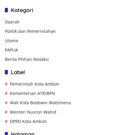
Kategori
Daerah
Politik dan Pemerintahan
Utama
PAPUA
Berita Pilihan Redaksi
Label
Pemerintah Kota Ambon
Kementerian ATR/BPN
Wali Kota Bodewin Wattimena
Menteri Nusron Wahid
DPRD Kota Ambon
Halaman