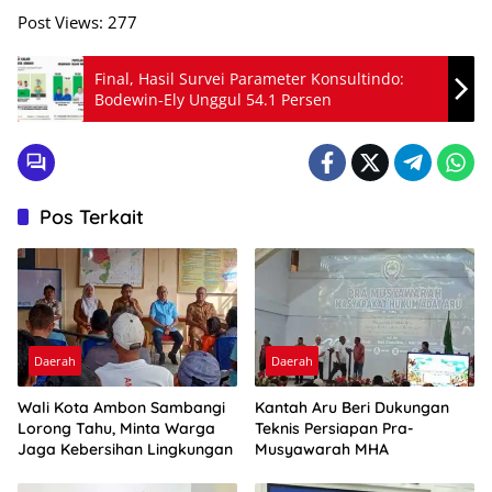
Post Views:
277
Final, Hasil Survei Parameter Konsultindo:
Bodewin-Ely Unggul 54.1 Persen
Pos Terkait
Daerah
Daerah
Wali Kota Ambon Sambangi
Kantah Aru Beri Dukungan
Lorong Tahu, Minta Warga
Teknis Persiapan Pra-
Jaga Kebersihan Lingkungan
Musyawarah MHA