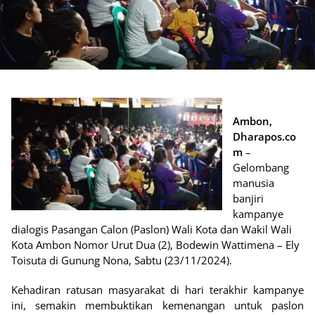
Ambon,
Dharapos.co
m
–
Gelombang
manusia
banjiri
kampanye
dialogis Pasangan Calon (Paslon) Wali Kota dan Wakil Wali
Kota Ambon Nomor Urut Dua (2), Bodewin Wattimena – Ely
Toisuta di Gunung Nona, Sabtu (23/11/2024).
Kehadiran ratusan masyarakat di hari terakhir kampanye
ini, semakin membuktikan kemenangan untuk paslon