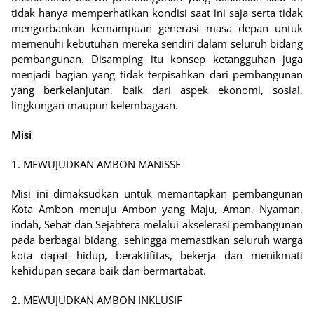
tidak hanya memperhatikan kondisi saat ini saja serta tidak
mengorbankan kemampuan generasi masa depan untuk
memenuhi kebutuhan mereka sendiri dalam seluruh bidang
pembangunan. Disamping itu konsep ketangguhan juga
menjadi bagian yang tidak terpisahkan dari pembangunan
yang berkelanjutan, baik dari aspek ekonomi, sosial,
lingkungan maupun kelembagaan.
Misi
1. MEWUJUDKAN AMBON MANISSE
Misi ini dimaksudkan untuk memantapkan pembangunan
Kota Ambon menuju Ambon yang Maju, Aman, Nyaman,
indah, Sehat dan Sejahtera melalui akselerasi pembangunan
pada berbagai bidang, sehingga memastikan seluruh warga
kota dapat hidup, beraktifitas, bekerja dan menikmati
kehidupan secara baik dan bermartabat.
2. MEWUJUDKAN AMBON INKLUSIF