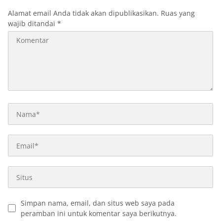
Alamat email Anda tidak akan dipublikasikan.
Ruas yang
wajib ditandai
*
Simpan nama, email, dan situs web saya pada
peramban ini untuk komentar saya berikutnya.