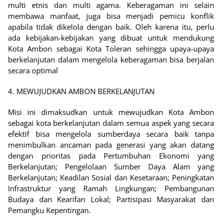
multi etnis dan multi agama. Keberagaman ini selain
membawa manfaat, juga bisa menjadi pemicu konflik
apabila tidak dikelola dengan baik. Oleh karena itu, perlu
ada kebijakan-kebijakan yang dibuat untuk mendukung
Kota Ambon sebagai Kota Toleran sehingga upaya-upaya
berkelanjutan dalam mengelola keberagaman bisa berjalan
secara optimal
4. MEWUJUDKAN AMBON BERKELANJUTAN
Misi ini dimaksudkan untuk mewujudkan Kota Ambon
sebagai kota berkelanjutan dalam semua aspek yang secara
efektif bisa mengelola sumberdaya secara baik tanpa
menimbulkan ancaman pada generasi yang akan datang
dengan prioritas pada Pertumbuhan Ekonomi yang
Berkelanjutan; Pengelolaan Sumber Daya Alam yang
Berkelanjutan; Keadilan Sosial dan Kesetaraan; Peningkatan
Infrastruktur yang Ramah Lingkungan; Pembangunan
Budaya dan Kearifan Lokal; Partisipasi Masyarakat dan
Pemangku Kepentingan.