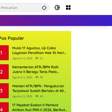
Pos Populer
Mulai 17 Agustus, Uji Coba
1
Layanan Peralihan Hak 10 Hari
di 15 Kantor Pertanahan
Agustus 4, 2026
53
Kementerian ATR/BPN Raih
2
Juara II Beregu Tenis Piala
Gubernur DKI Jakarta 2026
Agustus 2, 2026
45
Menteri ATR/BPN : Pengukuran
3
Terjadwal Sudah Berlaku di 400
Kantor Pertanahan
Agustus 3, 2026
40
17 Pejabat Eselon II Pemkot
4
Ambon Ikut PKN II 2026, Berikut