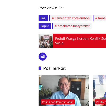
Post Views:
123
Tag:
Pemerintah Kota Ambon
Ronal
Topik:
Kesehatan masyarakat
Peduli Warga Korban Konflik So
Sosial
Pos Terkait
Politik dan Pemerintahan
Politik