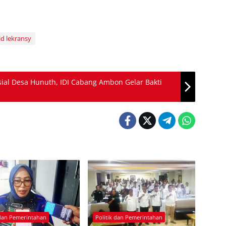
d lekransy
sial Desa Hunuth, IDI Cabang Ambon Gelar Bakti
 dan Pemerintahan
Politik dan Pemerintahan