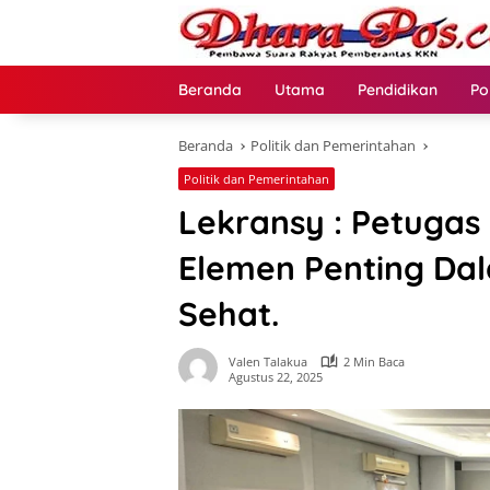
Langsung
ke
konten
Beranda
Utama
Pendidikan
Po
Beranda
Politik dan Pemerintahan
Politik dan Pemerintahan
Lekransy : Petugas
Elemen Penting Da
Sehat.
Valen Talakua
2 Min Baca
Agustus 22, 2025