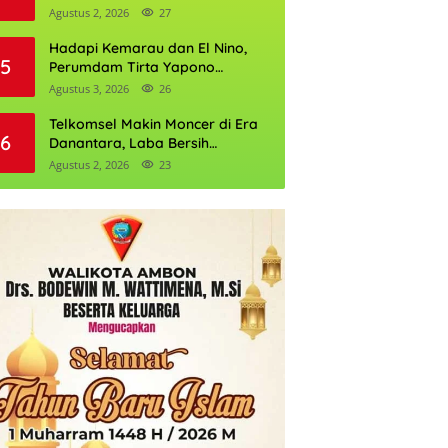
Daftarnya
Agustus 2, 2026
27
Hadapi Kemarau dan El Nino,
5
Perumdam Tirta Yapono
Perkuat Cadangan Air Ambon
Agustus 3, 2026
26
Telkomsel Makin Moncer di Era
6
Danantara, Laba Bersih
Semester I 2026 Tembus Rp10,4
Agustus 2, 2026
23
Triliun