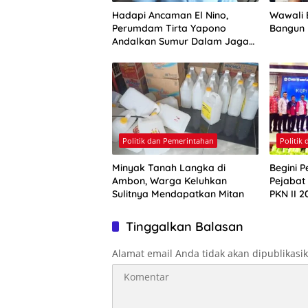
Hadapi Ancaman El Nino,
Wawali E
Perumdam Tirta Yapono
Bangun
Andalkan Sumur Dalam Jaga
Pasokan Air Ambon
Politik dan Pemerintahan
Politik
Minyak Tanah Langka di
Begini P
Ambon, Warga Keluhkan
Pejabat
Sulitnya Mendapatkan Mitan
PKN II 2
Tinggalkan Balasan
Alamat email Anda tidak akan dipublikasi