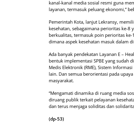
kanal-kanal media sosial resmi guna me
layanan, termasuk peluang ekonomi,” be
Pemerintah Kota, lanjut Lekransy, memil
kesehatan, sebagaimana perioritas ke-8 
berkualitas, termasuk poin perioritas k
dimana aspek kesehatan masuk dalam dim
Ada banyak pendekatan Layanan E – Healt
bentuk implementasi SPBE yang sudah dip
Medis Elektronik (RME), Sistem Informasi 
lain. Dan semua berorientasi pada upay
masyarakat.
“Mengamati dinamika di ruang media sosi
diruang publik terkait pelayanan kesehata
dan terus menjaga soliditas dan solidarit
(dp-53)