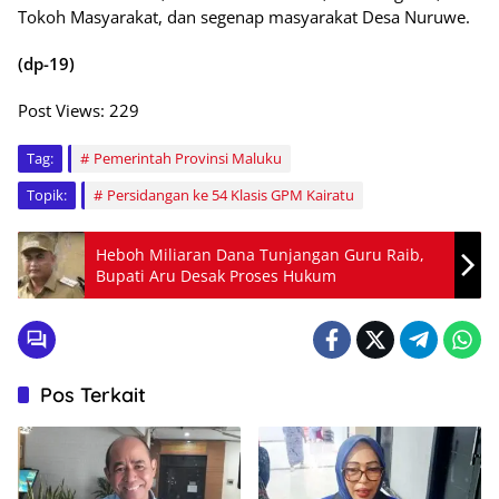
Tokoh Masyarakat, dan segenap masyarakat Desa Nuruwe.
(dp-19)
Post Views:
229
Tag:
Pemerintah Provinsi Maluku
Topik:
Persidangan ke 54 Klasis GPM Kairatu
Heboh Miliaran Dana Tunjangan Guru Raib,
Bupati Aru Desak Proses Hukum
Pos Terkait