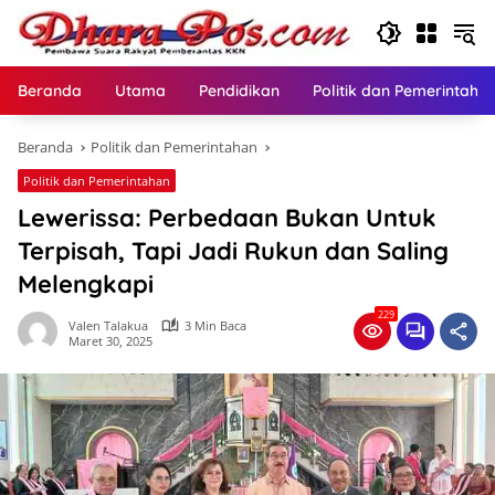
Langsung
ke
konten
Beranda
Utama
Pendidikan
Politik dan Pemerintaha
Beranda
Politik dan Pemerintahan
Politik dan Pemerintahan
Lewerissa: Perbedaan Bukan Untuk
Terpisah, Tapi Jadi Rukun dan Saling
Melengkapi
229
Valen Talakua
3 Min Baca
Maret 30, 2025