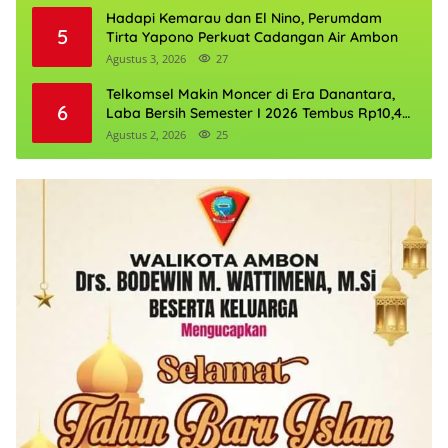
Hadapi Kemarau dan El Nino, Perumdam
5
Tirta Yapono Perkuat Cadangan Air Ambon
Agustus 3, 2026
27
Telkomsel Makin Moncer di Era Danantara,
6
Laba Bersih Semester I 2026 Tembus Rp10,4
Triliun
Agustus 2, 2026
25