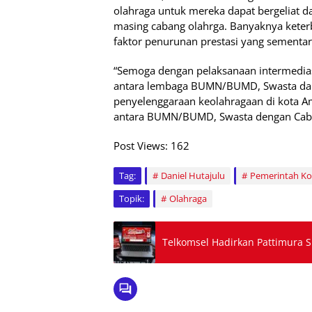
olahraga untuk mereka dapat bergeliat 
masing cabang olahrga. Banyaknya keter
faktor penurunan prestasi yang sementar
“Semoga dengan pelaksanaan intermediasi
antara lembaga BUMN/BUMD, Swasta dal
penyelenggaraan keolahragaan di kota 
antara BUMN/BUMD, Swasta dengan Caban
Post Views:
162
Tag:
Daniel Hutajulu
Pemerintah K
Topik:
Olahraga
Telkomsel Hadirkan Pattimura S