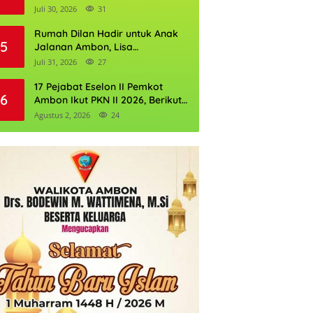
Kognitif NKRI
Juli 30, 2026
31
Rumah Dilan Hadir untuk Anak
5
Jalanan Ambon, Lisa
Wattimena: Tak Ada Anak yang
Juli 31, 2026
27
Boleh Kehilangan Masa
Depannya
17 Pejabat Eselon II Pemkot
6
Ambon Ikut PKN II 2026, Berikut
Daftarnya
Agustus 2, 2026
24