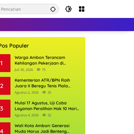
Pos Populer
Warga Ambon Terancam
1
Kehilangan Pekerjaan di
Bandara Pattimura, William
Juli 30, 2026
75
Mairuhu Desak Maskapai
Utamakan Tenaga Kerja Lokal
Kementerian ATR/BPN Raih
2
Juara II Beregu Tenis Piala
Gubernur DKI Jakarta 2026
Agustus 2, 2026
35
Mulai 17 Agustus, Uji Coba
3
Layanan Peralihan Hak 10 Hari
di 15 Kantor Pertanahan
Agustus 4, 2026
32
Wali Kota Ambon: Generasi
4
Muda Harus Jadi Benteng