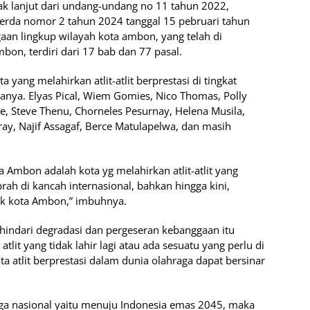
dak lanjut dari undang-undang no 11 tahun 2022,
erda nomor 2 tahun 2024 tanggal 15 pebruari tahun
an lingkup wilayah kota ambon, yang telah di
bon, terdiri dari 17 bab dan 77 pasal.
 yang melahirkan atlit-atlit berprestasi di tingkat
nya. Elyas Pical, Wiem Gomies, Nico Thomas, Polly
ke, Steve Thenu, Chorneles Pesurnay, Helena Musila,
iray, Najif Assagaf, Berce Matulapelwa, dan masih
a Ambon adalah kota yg melahirkan atlit-atlit yang
h di kancah internasional, bahkan hingga kini,
uk kota Ambon,” imbuhnya.
dihindari degradasi dan pergeseran kebanggaan itu
atlit yang tidak lahir lagi atau ada sesuatu yang perlu di
a atlit berprestasi dalam dunia olahraga dapat bersinar
ga nasional yaitu menuju Indonesia emas 2045, maka