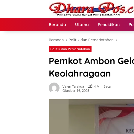
Langsung
ke
konten
Beranda
Utama
Pendidikan
Po
Beranda
Politik dan Pemerintahan
Politik dan Pemerintahan
Pemkot Ambon Gela
Keolahragaan
Valen Talakua
4 Min Baca
Oktober 16, 2025