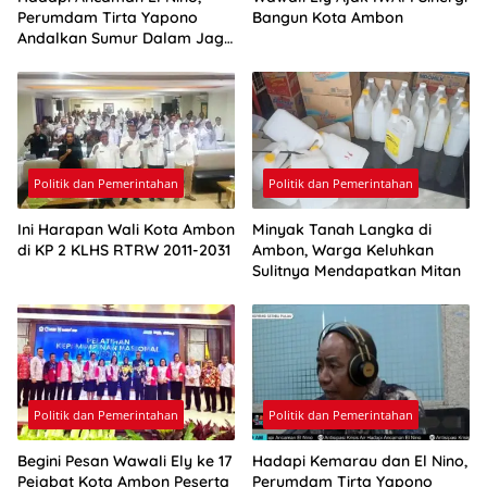
Perumdam Tirta Yapono
Bangun Kota Ambon
Andalkan Sumur Dalam Jaga
Pasokan Air Ambon
Politik dan Pemerintahan
Politik dan Pemerintahan
Ini Harapan Wali Kota Ambon
Minyak Tanah Langka di
di KP 2 KLHS RTRW 2011-2031
Ambon, Warga Keluhkan
Sulitnya Mendapatkan Mitan
Politik dan Pemerintahan
Politik dan Pemerintahan
Begini Pesan Wawali Ely ke 17
Hadapi Kemarau dan El Nino,
Pejabat Kota Ambon Peserta
Perumdam Tirta Yapono