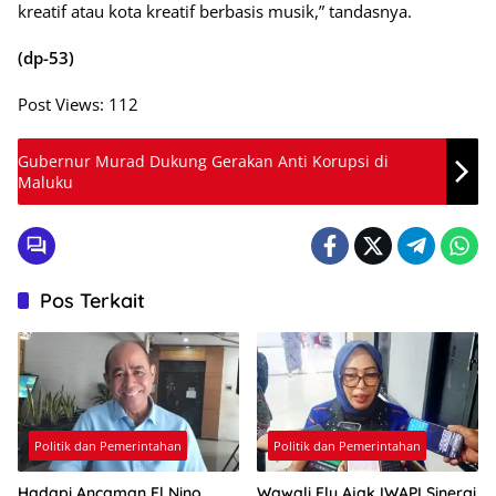
kreatif atau kota kreatif berbasis musik,” tandasnya.
(dp-53)
Post Views:
112
Gubernur Murad Dukung Gerakan Anti Korupsi di
Maluku
Pos Terkait
Politik dan Pemerintahan
Politik dan Pemerintahan
Hadapi Ancaman El Nino,
Wawali Ely Ajak IWAPI Sinergi