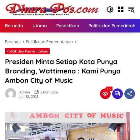
Langsung
ke
konten
Beranda
Utama
Pendidikan
Politik dan Pemerintaha
Beranda
Politik dan Pemerintahan
Politik dan Pemerintahan
Presiden Minta Setiap Kota Punya
Branding, Wattimena : Kami Punya
Ambon City of Music
112
Admin
2 Min Baca
Juli 12, 2023