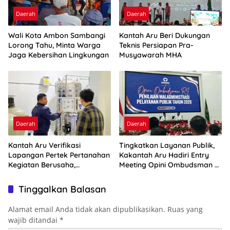
Daerah
Daerah
Wali Kota Ambon Sambangi
Kantah Aru Beri Dukungan
Lorong Tahu, Minta Warga
Teknis Persiapan Pra-
Jaga Kebersihan Lingkungan
Musyawarah MHA
Daerah
Daerah
Kantah Aru Verifikasi
Tingkatkan Layanan Publik,
Lapangan Pertek Pertanahan
Kakantah Aru Hadiri Entry
Kegiatan Berusaha,
Meeting Opini Ombudsman RI
Optimalkan Ini
2026
Tinggalkan Balasan
Alamat email Anda tidak akan dipublikasikan.
Ruas yang
wajib ditandai
*