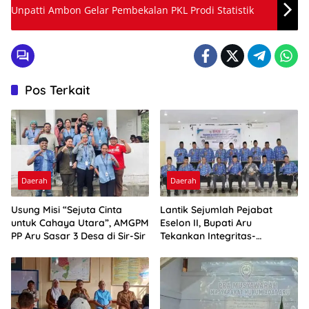
Unpatti Ambon Gelar Pembekalan PKL Prodi Statistik
Pos Terkait
Daerah
Daerah
Usung Misi “Sejuta Cinta
Lantik Sejumlah Pejabat
untuk Cahaya Utara”, AMGPM
Eselon II, Bupati Aru
PP Aru Sasar 3 Desa di Sir-Sir
Tekankan Integritas-
Percepatan Kinerja