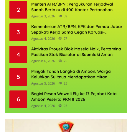
Menteri ATR/BPN : Pengukuran Terjadwal
2
Sudah Berlaku di 400 Kantor Pertanahan
Agustus 3, 2026
59
Kementerian ATR/BPN, KPK dan Pemda Jabar
3
Sepakati Kerja Sama Cegah Korupsi-
Penguatan Ekonomi
Agustus 4, 2026
27
Aktivitas Proyek Blok Masela Naik, Pertamina
4
Pastikan Stok Biosolar di Saumlaki Aman
Agustus 6, 2026
25
Minyak Tanah Langka di Ambon, Warga
5
Keluhkan Sulitnya Mendapatkan Mitan
Agustus 5, 2026
25
Begini Pesan Wawali Ely ke 17 Pejabat Kota
6
Ambon Peserta PKN II 2026
Agustus 4, 2026
25