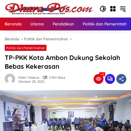
Langsung
ke
konten
Beranda
Utama
Pendidikan
Politik dan Pemerintaha
Beranda
Politik dan Pemerintahan
Politik dan Pemerintahan
TP-PKK Kota Ambon Dukung Sekolah
Bebas Kekerasan
145
Valen Talakua
2 Min Baca
Oktober 28, 2025