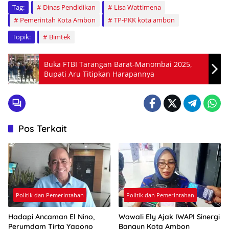
Tag:
Dinas Pendidikan
Lisa Wattimena
Pemerintah Kota Ambon
TP-PKK kota ambon
Topik:
Bimtek
Buka FTBI Tarangan Barat-Manombai 2025,
Bupati Aru Titipkan Harapannya
Pos Terkait
Politik dan Pemerintahan
Politik dan Pemerintahan
Hadapi Ancaman El Nino,
Wawali Ely Ajak IWAPI Sinergi
Perumdam Tirta Yapono
Bangun Kota Ambon