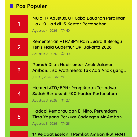
Pos Populer
Mulai 17 Agustus, Uji Coba Layanan Peralihan
1
Hak 10 Hari di 15 Kantor Pertanahan
Agustus 4, 2026
40
Kementerian ATR/BPN Raih Juara II Beregu
2
Tenis Piala Gubernur DKI Jakarta 2026
Agustus 2, 2026
40
Rumah Dilan Hadir untuk Anak Jalanan
3
Ambon, Lisa Wattimena: Tak Ada Anak yang
Boleh Kehilangan Masa Depannya
Juli 31, 2026
29
Menteri ATR/BPN : Pengukuran Terjadwal
4
Sudah Berlaku di 400 Kantor Pertanahan
Agustus 3, 2026
27
Hadapi Kemarau dan El Nino, Perumdam
5
Tirta Yapono Perkuat Cadangan Air Ambon
Agustus 3, 2026
26
17 Pejabat Eselon II Pemkot Ambon Ikut PKN II