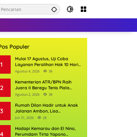
Pos Populer
Mulai 17 Agustus, Uji Coba
1
Layanan Peralihan Hak 10 Hari
di 15 Kantor Pertanahan
Agustus 4, 2026
38
Kementerian ATR/BPN Raih
2
Juara II Beregu Tenis Piala
Gubernur DKI Jakarta 2026
Agustus 2, 2026
38
Rumah Dilan Hadir untuk Anak
3
Jalanan Ambon, Lisa
Wattimena: Tak Ada Anak yang
Juli 31, 2026
28
Boleh Kehilangan Masa
Depannya
Hadapi Kemarau dan El Nino,
4
Perumdam Tirta Yapono