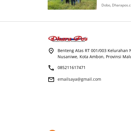
Dobo, Dharapos.c
Benteng Atas RT 001/003 Kelurahan
Nusaniwe, Kota Ambon, Provinsi Mal
085211617471
emailsaya@gmail.com