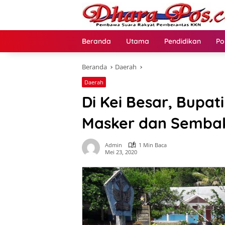
Langsung
ke
konten
Beranda
Utama
Pendidikan
Po
Beranda
Daerah
Daerah
Di Kei Besar, Bupat
Masker dan Semba
Admin
1 Min Baca
Mei 23, 2020