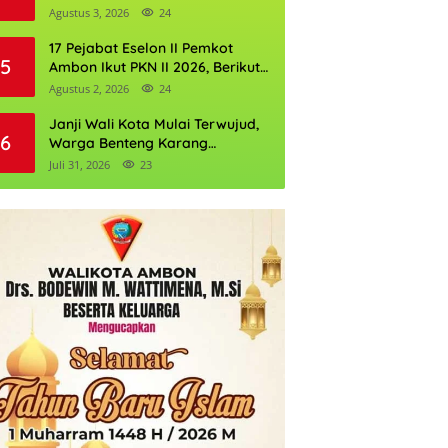
Perkuat Cadangan Air Ambon
Agustus 3, 2026
24
17 Pejabat Eselon II Pemkot
5
Ambon Ikut PKN II 2026, Berikut
Daftarnya
Agustus 2, 2026
24
Janji Wali Kota Mulai Terwujud,
6
Warga Benteng Karang
Ditargetkan Nikmati Air Bersih
Juli 31, 2026
23
Pekan Kedua Agustus