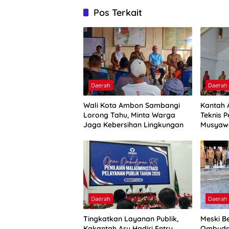
Pos Terkait
Daerah
Daerah
Wali Kota Ambon Sambangi
Kantah 
Lorong Tahu, Minta Warga
Teknis P
Jaga Kebersihan Lingkungan
Musyaw
Daerah
Daerah
Tingkatkan Layanan Publik,
Meski Be
Kakantah Aru Hadiri Entry
Ombuds