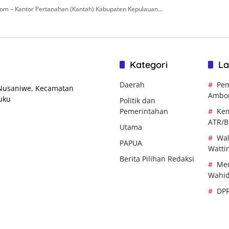
om – Kantor Pertanahan (Kantah) Kabupaten Kepulauan…
Kategori
La
Daerah
Pem
 Nusaniwe, Kecamatan
Ambo
uku
Politik dan
Pemerintahan
Kem
ATR/
Utama
Wal
PAPUA
Watti
Berita Pilihan Redaksi
Men
Wahi
DP