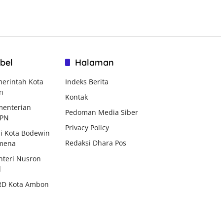
bel
Halaman
erintah Kota
Indeks Berita
n
Kontak
enterian
Pedoman Media Siber
BPN
Privacy Policy
i Kota Bodewin
Redaksi Dhara Pos
mena
teri Nusron
d
RD Kota Ambon