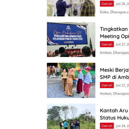
Daerah
Juli 28, 
Dobo, Dharapos.c
Tingkatkan 
Meeting Op
Daerah
Juli 27, 
Ambon, Dharapos
Meski Berj
SMP di Amb
Daerah
Juli 27, 
Ambon, Dharapos.
Kantah Aru
Status Huk
Daerah
Juli 24, 