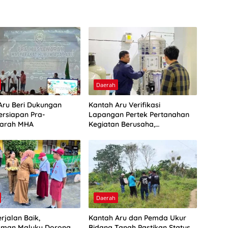
Daerah
Aru Beri Dukungan
Kantah Aru Verifikasi
ersiapan Pra-
Lapangan Pertek Pertanahan
arah MHA
Kegiatan Berusaha,
Optimalkan Ini
Daerah
rjalan Baik,
Kantah Aru dan Pemda Ukur
man Maluku Dorong
Bidang Tanah Pastikan Status