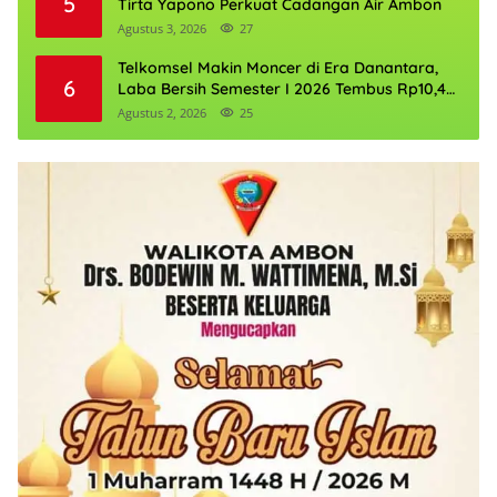
5
Tirta Yapono Perkuat Cadangan Air Ambon
Agustus 3, 2026
27
Telkomsel Makin Moncer di Era Danantara,
6
Laba Bersih Semester I 2026 Tembus Rp10,4
Triliun
Agustus 2, 2026
25