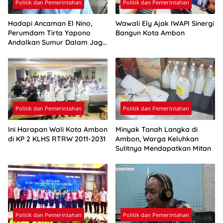
Politik dan Pemerintahan
Politik dan Pemerintahan
Hadapi Ancaman El Nino,
Wawali Ely Ajak IWAPI Sinergi
Perumdam Tirta Yapono
Bangun Kota Ambon
Andalkan Sumur Dalam Jaga
Pasokan Air Ambon
Politik dan Pemerintahan
Politik dan Pemerintahan
Ini Harapan Wali Kota Ambon
Minyak Tanah Langka di
di KP 2 KLHS RTRW 2011-2031
Ambon, Warga Keluhkan
Sulitnya Mendapatkan Mitan
Politik dan Pemerintahan
Politik dan Pemerintahan