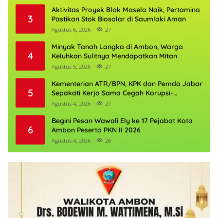
Aktivitas Proyek Blok Masela Naik, Pertamina
3
Pastikan Stok Biosolar di Saumlaki Aman
Agustus 6, 2026
27
Minyak Tanah Langka di Ambon, Warga
4
Keluhkan Sulitnya Mendapatkan Mitan
Agustus 5, 2026
27
Kementerian ATR/BPN, KPK dan Pemda Jabar
5
Sepakati Kerja Sama Cegah Korupsi-
Penguatan Ekonomi
Agustus 4, 2026
27
Begini Pesan Wawali Ely ke 17 Pejabat Kota
6
Ambon Peserta PKN II 2026
Agustus 4, 2026
26