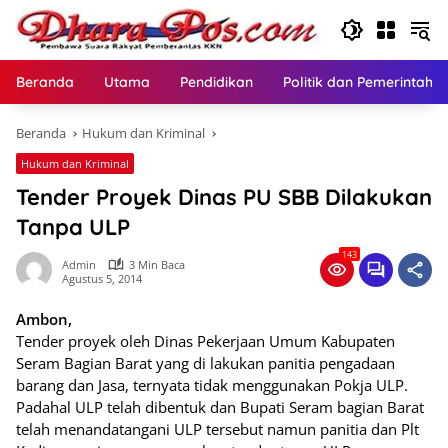
Langsung
ke
konten
Beranda
Utama
Pendidikan
Politik dan Pemerintaha
Beranda
Hukum dan Kriminal
Hukum dan Kriminal
Tender Proyek Dinas PU SBB Dilakukan
Tanpa ULP
143
Admin
3 Min Baca
Agustus 5, 2014
Ambon,
Tender proyek oleh Dinas Pekerjaan Umum Kabupaten
Seram Bagian Barat yang di lakukan panitia pengadaan
barang dan Jasa, ternyata tidak menggunakan Pokja ULP.
Padahal ULP telah dibentuk dan Bupati Seram bagian Barat
telah menandatangani ULP tersebut namun panitia dan Plt