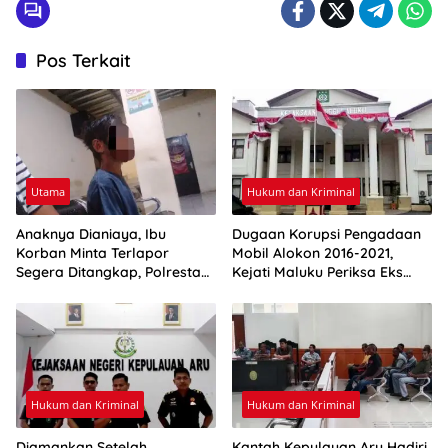
Pos Terkait
Utama
Hukum dan Kriminal
Anaknya Dianiaya, Ibu
Dugaan Korupsi Pengadaan
Korban Minta Terlapor
Mobil Alokon 2016-2021,
Segera Ditangkap, Polresta
Kejati Maluku Periksa Eks
Ambon: Masih Tahap
Bupati Aru
Penyelidikan
Hukum dan Kriminal
Hukum dan Kriminal
Diamankan Setelah
Kantah Kepulauan Aru Hadiri