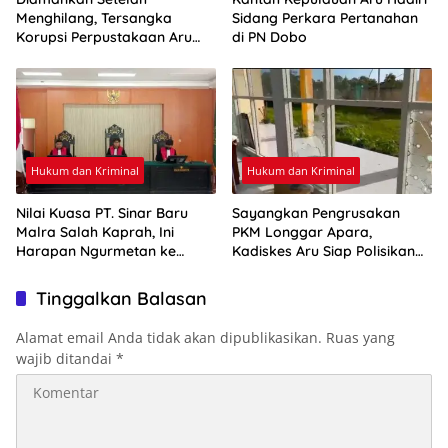
Menghilang, Tersangka
Sidang Perkara Pertanahan
Korupsi Perpustakaan Aru
di PN Dobo
Resmi Ditahan
Hukum dan Kriminal
Hukum dan Kriminal
Nilai Kuasa PT. Sinar Baru
Sayangkan Pengrusakan
Malra Salah Kaprah, Ini
PKM Longgar Apara,
Harapan Ngurmetan ke
Kadiskes Aru Siap Polisikan
Hakim
Pelaku
Tinggalkan Balasan
Alamat email Anda tidak akan dipublikasikan.
Ruas yang
wajib ditandai
*