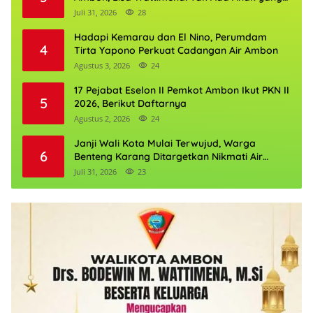
Boleh Kehilangan Masa Depannya
Juli 31, 2026
28
Hadapi Kemarau dan El Nino, Perumdam
4
Tirta Yapono Perkuat Cadangan Air Ambon
Agustus 3, 2026
24
17 Pejabat Eselon II Pemkot Ambon Ikut PKN II
5
2026, Berikut Daftarnya
Agustus 2, 2026
24
Janji Wali Kota Mulai Terwujud, Warga
6
Benteng Karang Ditargetkan Nikmati Air
Bersih Pekan Kedua Agustus
Juli 31, 2026
23