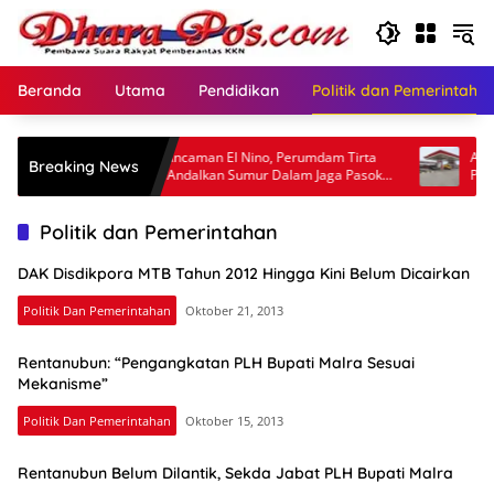
Langsung
ke
konten
Beranda
Utama
Pendidikan
Politik dan Pemerintaha
Hadapi Ancaman El Nino, Perumdam Tirta
Aktivitas P
Breaking News
Yapono Andalkan Sumur Dalam Jaga Pasokan
Pastikan St
Air Ambon
Politik dan Pemerintahan
DAK Disdikpora MTB Tahun 2012 Hingga Kini Belum Dicairkan
Politik Dan Pemerintahan
Oktober 21, 2013
Rentanubun: “Pengangkatan PLH Bupati Malra Sesuai
Mekanisme”
Politik Dan Pemerintahan
Oktober 15, 2013
Rentanubun Belum Dilantik, Sekda Jabat PLH Bupati Malra